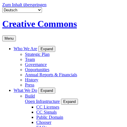
Zum Inhalt überspringen
Creative Commons
Menu
Who We Are
Expand
Strategic Plan
Team
Governance
Opportunities
Annual Reports & Financials
History
Press
What We Do
Expand
Build
Open Infrastructure
Expand
CC Licenses
CC Signals
Public Domain
Chooser