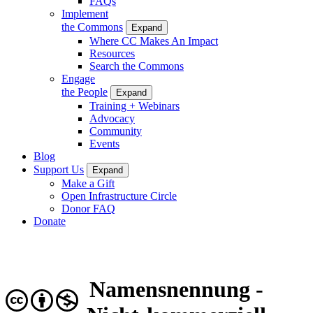
FAQs
Implement
the Commons
Expand
Where CC Makes An Impact
Resources
Search the Commons
Engage
the People
Expand
Training + Webinars
Advocacy
Community
Events
Blog
Support Us
Expand
Make a Gift
Open Infrastructure Circle
Donor FAQ
Donate
Namensnennung -