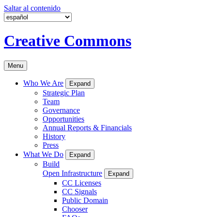
Saltar al contenido
Creative Commons
Menu
Who We Are
Expand
Strategic Plan
Team
Governance
Opportunities
Annual Reports & Financials
History
Press
What We Do
Expand
Build
Open Infrastructure
Expand
CC Licenses
CC Signals
Public Domain
Chooser