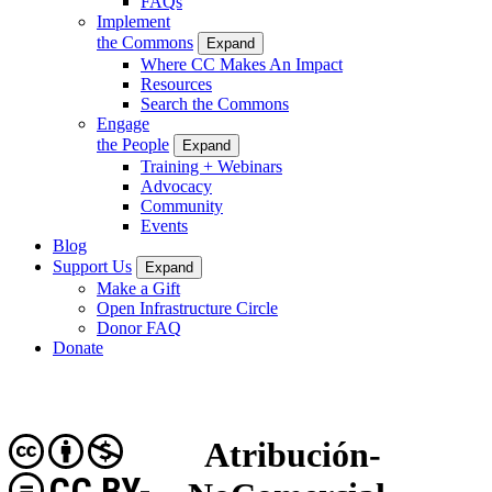
FAQs
Implement
the Commons
Expand
Where CC Makes An Impact
Resources
Search the Commons
Engage
the People
Expand
Training + Webinars
Advocacy
Community
Events
Blog
Support Us
Expand
Make a Gift
Open Infrastructure Circle
Donor FAQ
Donate
Atribución-
CC BY-