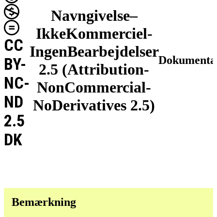
Navngivelse–
IkkeKommerciel-
CC
IngenBearbejdelser
Dokumenta
BY-
2.5 (Attribution-
NC-
NonCommercial-
ND
NoDerivatives 2.5)
2.5
DK
Bemærkning