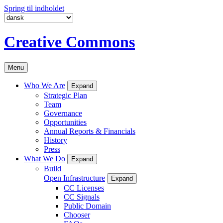
Spring til indholdet
Creative Commons
Menu
Who We Are
Expand
Strategic Plan
Team
Governance
Opportunities
Annual Reports & Financials
History
Press
What We Do
Expand
Build
Open Infrastructure
Expand
CC Licenses
CC Signals
Public Domain
Chooser