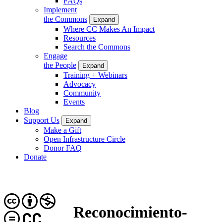
FAQs
Implement
the Commons
Expand
Where CC Makes An Impact
Resources
Search the Commons
Engage
the People
Expand
Training + Webinars
Advocacy
Community
Events
Blog
Support Us
Expand
Make a Gift
Open Infrastructure Circle
Donor FAQ
Donate
Reconocimiento-
CC