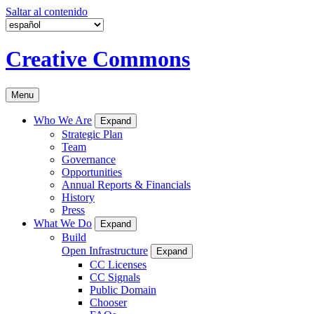
Saltar al contenido
Creative Commons
Menu
Who We Are
Expand
Strategic Plan
Team
Governance
Opportunities
Annual Reports & Financials
History
Press
What We Do
Expand
Build
Open Infrastructure
Expand
CC Licenses
CC Signals
Public Domain
Chooser