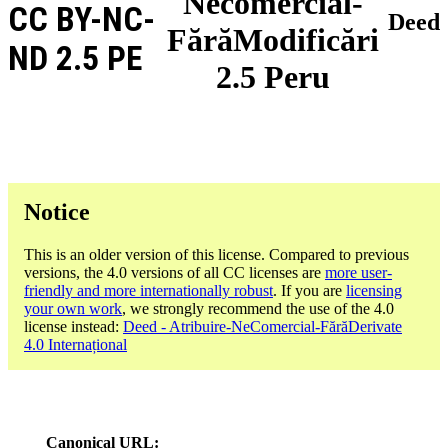
Necomercial-
CC BY-NC-
Deed
FărăModificări
ND 2.5 PE
2.5 Peru
Notice
This is an older version of this license. Compared to previous
versions, the 4.0 versions of all CC licenses are
more user-
friendly and more internationally robust
. If you are
licensing
your own work
, we strongly recommend the use of the 4.0
license instead:
Deed - Atribuire-NeComercial-FărăDerivate
4.0 Internațional
Canonical URL