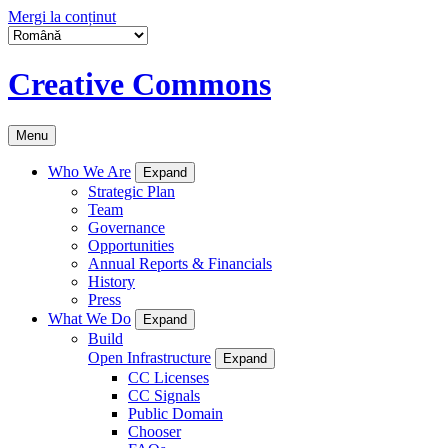
Mergi la conținut
Creative Commons
Menu
Who We Are
Expand
Strategic Plan
Team
Governance
Opportunities
Annual Reports & Financials
History
Press
What We Do
Expand
Build
Open Infrastructure
Expand
CC Licenses
CC Signals
Public Domain
Chooser