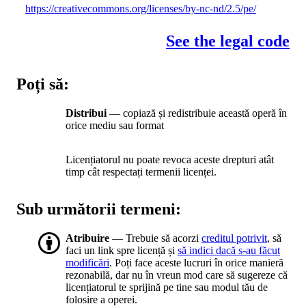
https://creativecommons.org/licenses/by-nc-nd/2.5/pe/
See the legal code
Poți să:
Distribui
— copiază și redistribuie această operă în
orice mediu sau format
Licențiatorul nu poate revoca aceste drepturi atât
timp cât respectați termenii licenței.
Sub următorii termeni:
Atribuire
— Trebuie să acorzi
creditul potrivit
, să
faci un link spre licență și
să indici dacă s-au făcut
modificări
. Poți face aceste lucruri în orice manieră
rezonabilă, dar nu în vreun mod care să sugereze că
licențiatorul te sprijină pe tine sau modul tău de
folosire a operei.