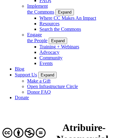
FAQs
Implement
the Commons
Expand
Where CC Makes An Impact
Resources
Search the Commons
Engage
the People
Expand
Training + Webinars
Advocacy
Community
Events
Blog
Support Us
Expand
Make a Gift
Open Infrastructure Circle
Donor FAQ
Donate
Atribuire-