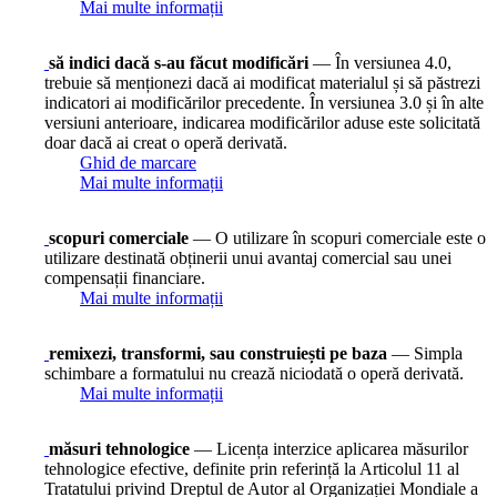
Mai multe informații
să indici dacă s-au făcut modificări
— În versiunea 4.0,
trebuie să menționezi dacă ai modificat materialul și să păstrezi
indicatori ai modificărilor precedente. În versiunea 3.0 și în alte
versiuni anterioare, indicarea modificărilor aduse este solicitată
doar dacă ai creat o operă derivată.
Ghid de marcare
Mai multe informații
scopuri comerciale
— O utilizare în scopuri comerciale este o
utilizare destinată obținerii unui avantaj comercial sau unei
compensații financiare.
Mai multe informații
remixezi, transformi, sau construiești pe baza
— Simpla
schimbare a formatului nu crează niciodată o operă derivată.
Mai multe informații
măsuri tehnologice
— Licența interzice aplicarea măsurilor
tehnologice efective, definite prin referință la Articolul 11 al
Tratatului privind Dreptul de Autor al Organizației Mondiale a