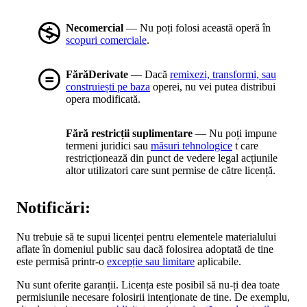
Necomercial
— Nu poți folosi această operă în
scopuri comerciale
.
FărăDerivate
— Dacă
remixezi, transformi, sau
construiești pe baza
operei, nu vei putea distribui
opera modificată.
Fără restricții suplimentare
— Nu poți impune
termeni juridici sau
măsuri tehnologice
t care
restricționează din punct de vedere legal acțiunile
altor utilizatori care sunt permise de către licență.
Notificări:
Nu trebuie să te supui licenței pentru elementele materialului
aflate în domeniul public sau dacă folosirea adoptată de tine
este permisă printr-o
excepție sau limitare
aplicabile.
Nu sunt oferite garanții. Licența este posibil să nu-ți dea toate
permisiunile necesare folosirii intenționate de tine. De exemplu,