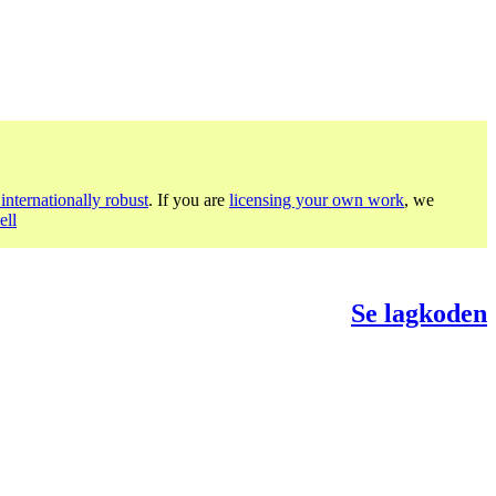
internationally robust
. If you are
licensing your own work
, we
ell
Se lagkoden