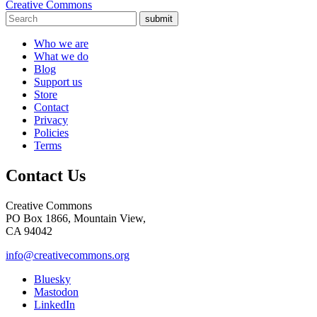
Creative Commons
submit
Who we are
What we do
Blog
Support us
Store
Contact
Privacy
Policies
Terms
Contact Us
Creative Commons
PO Box 1866, Mountain View,
CA 94042
info@creativecommons.org
Bluesky
Mastodon
LinkedIn