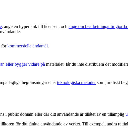
e
, ange en hyperlänk till licensen, och
ange om bearbetningar är gjorda
t användande.
 för
kommersiella ändamål
.
ar, eller bygger vidare på
materialet, får du inte distribuera det modifier
ämpa lagliga begränsningar eller
teknologiska metoder
som juridiskt begr
ns i public domain eller där ditt användande är tillåtet av en tillämplig
u
villkoren för ditt tänkta användande av verket. Till exempel, andra rätt