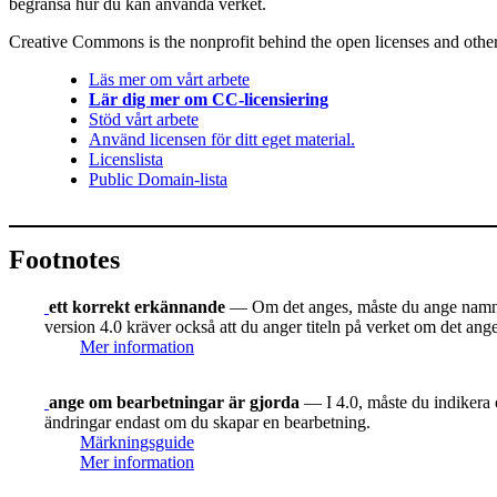
begränsa hur du kan använda verket.
Creative Commons is the nonprofit behind the open licenses and other le
Läs mer om vårt arbete
Lär dig mer om CC-licensiering
Stöd vårt arbete
Använd licensen för ditt eget material.
Licenslista
Public Domain-lista
Footnotes
ett korrekt erkännande
— Om det anges, måste du ange namnet 
version 4.0 kräver också att du anger titeln på verket om det ang
Mer information
ange om bearbetningar är gjorda
— I 4.0, måste du indikera o
ändringar endast om du skapar en bearbetning.
Märkningsguide
Mer information