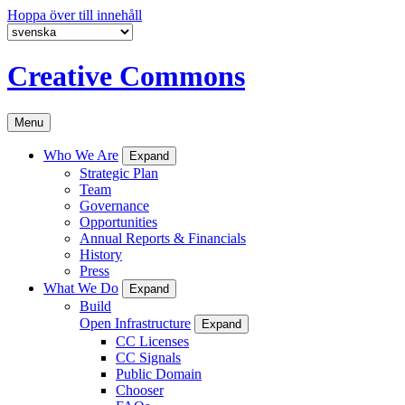
Hoppa över till innehåll
Creative Commons
Menu
Who We Are
Expand
Strategic Plan
Team
Governance
Opportunities
Annual Reports & Financials
History
Press
What We Do
Expand
Build
Open Infrastructure
Expand
CC Licenses
CC Signals
Public Domain
Chooser