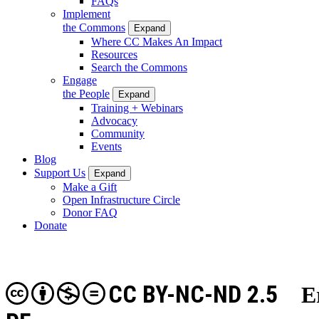
FAQs
Implement
the Commons
Expand
Where CC Makes An Impact
Resources
Search the Commons
Engage
the People
Expand
Training + Webinars
Advocacy
Community
Events
Blog
Support Us
Expand
Make a Gift
Open Infrastructure Circle
Donor FAQ
Donate
CC BY-NC-ND 2.5
E