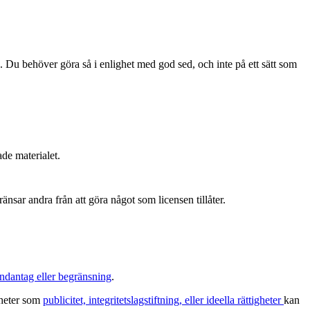
. Du behöver göra så i enlighet med god sed, och inte på ett sätt som
ade materialet.
änsar andra från att göra något som licensen tillåter.
ndantag eller begränsning
.
igheter som
publicitet, integritetslagstiftning, eller ideella rättigheter
kan