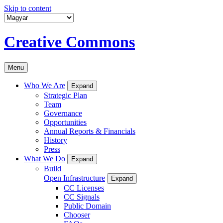
Skip to content
Creative Commons
Menu
Who We Are
Expand
Strategic Plan
Team
Governance
Opportunities
Annual Reports & Financials
History
Press
What We Do
Expand
Build
Open Infrastructure
Expand
CC Licenses
CC Signals
Public Domain
Chooser