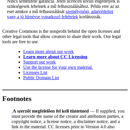
Nincs semmiféle garancia. Jelen licencen kívüli engedélyek is
szükségesek lehetnek a mű felhasználásához. Példa erre az az
eset amikor a mű felhasználását
személyiségi, adatvédelmi
vagy a jó hírnévre vonatkozó feltételek
korlátozzák.
Creative Commons is the nonprofit behind the open licenses and
other legal tools that allow creators to share their work. Our legal
tools are free to use.
Learn more about our work
Learn more about CC Licensing
Support our work
Use the license for your own material.
Licenses List
Public Domain List
Footnotes
A szerzőt megfelelően fel kell tüntetned
— If supplied, you
must provide the name of the creator and attribution parties, a
copyright notice, a license notice, a disclaimer notice, and a
link to the material. CC licenses prior to Version 4.0 also