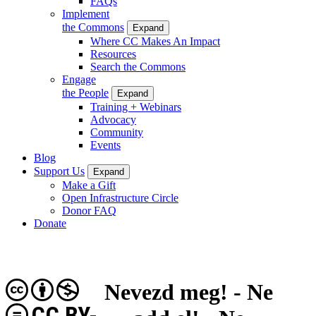
FAQs
Implement
the Commons
Expand
Where CC Makes An Impact
Resources
Search the Commons
Engage
the People
Expand
Training + Webinars
Advocacy
Community
Events
Blog
Support Us
Expand
Make a Gift
Open Infrastructure Circle
Donor FAQ
Donate
Nevezd meg! - Ne
CC BY-