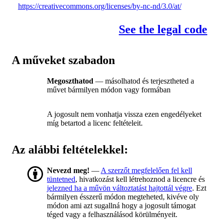
https://creativecommons.org/licenses/by-nc-nd/3.0/at/
See the legal code
A műveket szabadon
Megoszthatod
— másolhatod és terjesztheted a
művet bármilyen módon vagy formában
A jogosult nem vonhatja vissza ezen engedélyeket
míg betartod a licenc feltételeit.
Az alábbi feltételekkel:
Nevezd meg!
—
A szerzőt megfelelően fel kell
tüntetned
, hivatkozást kell létrehoznod a licencre és
jelezned ha a művön változtatást hajtottál végre
. Ezt
bármilyen ésszerű módon megteheted, kivéve oly
módon ami azt sugallná hogy a jogosult támogat
téged vagy a felhasználásod körülményeit.