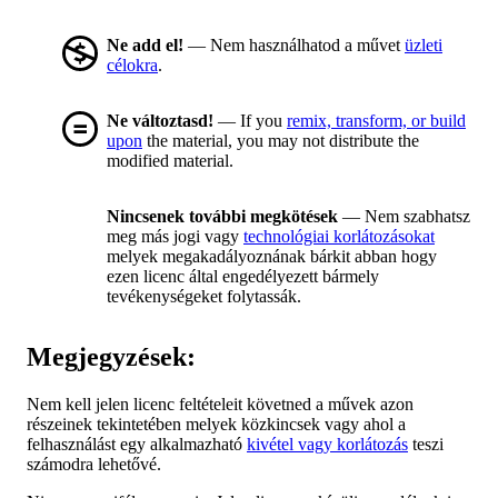
Ne add el!
— Nem használhatod a művet
üzleti
célokra
.
Ne változtasd!
— If you
remix, transform, or build
upon
the material, you may not distribute the
modified material.
Nincsenek további megkötések
— Nem szabhatsz
meg más jogi vagy
technológiai korlátozásokat
melyek megakadályoznának bárkit abban hogy
ezen licenc által engedélyezett bármely
tevékenységeket folytassák.
Megjegyzések:
Nem kell jelen licenc feltételeit követned a művek azon
részeinek tekintetében melyek közkincsek vagy ahol a
felhasználást egy alkalmazható
kivétel vagy korlátozás
teszi
számodra lehetővé.