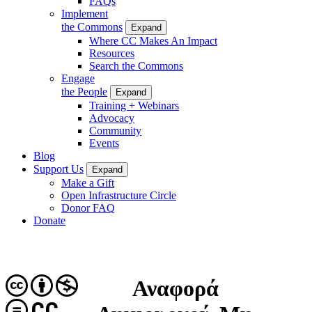
FAQs
Implement
the Commons
Expand
Where CC Makes An Impact
Resources
Search the Commons
Engage
the People
Expand
Training + Webinars
Advocacy
Community
Events
Blog
Support Us
Expand
Make a Gift
Open Infrastructure Circle
Donor FAQ
Donate
Αναφορά
CC