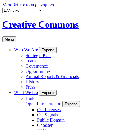
Μεταβείτε στο περιεχόμενο
Creative Commons
Menu
Who We Are
Expand
Strategic Plan
Team
Governance
Opportunities
Annual Reports & Financials
History
Press
What We Do
Expand
Build
Open Infrastructure
Expand
CC Licenses
CC Signals
Public Domain
Chooser