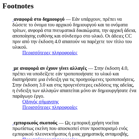
Footnotes
αναφορά στο δημιουργό
— Εάν υπάρχουν, πρέπει να
δώσετε το όνομα του αρχικού δημιουργού και τα ονόματα
τρίτων, ανφορά στα πνευματικά δικαιώματα, την αρχική άδεια,
αποποίησης ευθύνης και σύνδεσμο στο υλικό. Οι άδειες CC
πριν από την έκδοση 4.0 απαιτούν να παρέχετε τον τίτλο του
υλικού.
Περισσότερες πληροφορίες
με αναφορά αν έχουν γίνει αλλαγές
— Στην έκδοση 4.0,
πρέπει να υποδείξετε εάν τροποποιήσατε το υλικό και
διατηρήσατε μια ένδειξη για τις προηγούμενες τροποποιήσεις.
Στην έκδοση 3.0 και στις προγενέστερες εκδόσεις της αδείας,
η ένδειξη των αλλαγών απαιτείται μόνο αν δημιουργήσατε ένα
παράγωγο έργο.
Οδηγός σήμανσης
Περισσότερες πληροφορίες
εμπορικούς σκοπούς
— Ως εμπορική χρήση νοείται
πρωτίστως εκείνη που αποσκοπεί στον προσπορισμό ενός
εμπορικού πλεονεκτήματος ή μιας χρηματικής ανταμοιβής.