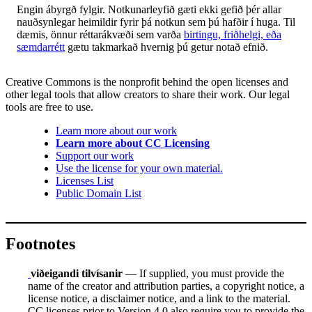
Engin ábyrgð fylgir. Notkunarleyfið gæti ekki gefið þér allar
nauðsynlegar heimildir fyrir þá notkun sem þú hafðir í huga. Til
dæmis, önnur réttarákvæði sem varða
birtingu, friðhelgi, eða
sæmdarrétt
gætu takmarkað hvernig þú getur notað efnið.
Creative Commons is the nonprofit behind the open licenses and
other legal tools that allow creators to share their work. Our legal
tools are free to use.
Learn more about our work
Learn more about CC Licensing
Support our work
Use the license for your own material.
Licenses List
Public Domain List
Footnotes
viðeigandi tilvísanir
— If supplied, you must provide the
name of the creator and attribution parties, a copyright notice, a
license notice, a disclaimer notice, and a link to the material.
CC licenses prior to Version 4.0 also require you to provide the