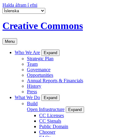
Halda áfram í efni
Creative Commons
Menu
Who We Are
Expand
Strategic Plan
Team
Governance
Opportunities
Annual Reports & Financials
History
Press
What We Do
Expand
Build
Open Infrastructure
Expand
CC Licenses
CC Signals
Public Domain
Chooser