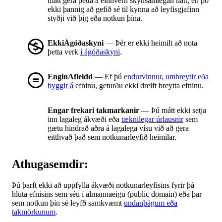
mátt gera þetta á einhvern skynsamlegan hátt, en þó
ekki þannig að gefið sé til kynna að leyfisgjafinn
styðji við þig eða notkun þína.
EkkiÁgóðaskyni
— Þér er ekki heimilt að nota
þetta verk
í ágóðaskyni
.
EnginAfleidd
— Ef þú
endurvinnur, umbreytir eða
byggir á
efninu, geturðu ekki dreift breytta efninu.
Engar frekari takmarkanir
— Þú mátt ekki setja
inn lagaleg ákvæði eða
tæknilegar úrlausnir
sem
gætu hindrað aðra á lagalega vísu við að gera
eitthvað það sem notkunarleyfið heimilar.
Athugasemdir:
Þú þarft ekki að uppfylla ákvæði notkunarleyfisins fyrir þá
hluta efnisins sem séu í almannaeigu (public domain) eða þar
sem notkun þín sé leyfð samkvæmt
undanþágum eða
takmörkunum
.