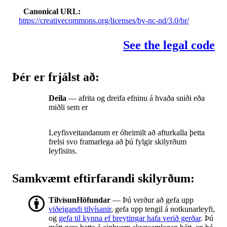
Canonical URL
https://creativecommons.org/licenses/by-nc-nd/3.0/br/
See the legal code
Þér er frjálst að:
Deila
— afrita og dreifa efninu á hvaða sniði eða
miðli sem er
Leyfisveitandanum er óheimilt að afturkalla þetta
frelsi svo framarlega að þú fylgir skilyrðum
leyfisins.
Samkvæmt eftirfarandi skilyrðum:
TilvísunHöfundar
— Þú verður að gefa upp
viðeigandi tilvísanir
, gefa upp tengil á notkunarleyfi,
og
gefa til kynna ef breytingar hafa verið gerðar
. Þú