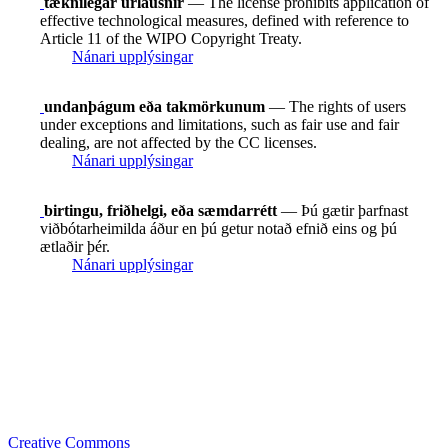
tæknilegar úrlausnir
— The license prohibits application of
effective technological measures, defined with reference to
Article 11 of the WIPO Copyright Treaty.
Nánari upplýsingar
undanþágum eða takmörkunum
— The rights of users
under exceptions and limitations, such as fair use and fair
dealing, are not affected by the CC licenses.
Nánari upplýsingar
birtingu, friðhelgi, eða sæmdarrétt
— Þú gætir þarfnast
viðbótarheimilda áður en þú getur notað efnið eins og þú
ætlaðir þér.
Nánari upplýsingar
Creative Commons