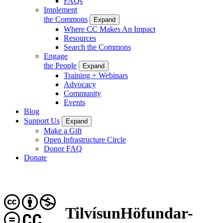
FAQs
Implement
the Commons
Expand
Where CC Makes An Impact
Resources
Search the Commons
Engage
the People
Expand
Training + Webinars
Advocacy
Community
Events
Blog
Support Us
Expand
Make a Gift
Open Infrastructure Circle
Donor FAQ
Donate
TilvísunHöfundar-
CC