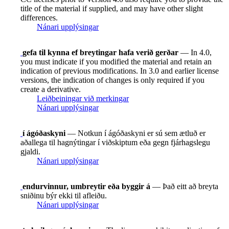
title of the material if supplied, and may have other slight
differences.
Nánari upplýsingar
gefa til kynna ef breytingar hafa verið gerðar
— In 4.0,
you must indicate if you modified the material and retain an
indication of previous modifications. In 3.0 and earlier license
versions, the indication of changes is only required if you
create a derivative.
Leiðbeiningar við merkingar
Nánari upplýsingar
í ágóðaskyni
— Notkun í ágóðaskyni er sú sem ætluð er
aðallega til hagnýtingar í viðskiptum eða gegn fjárhagslegu
gjaldi.
Nánari upplýsingar
endurvinnur, umbreytir eða byggir á
— Það eitt að breyta
sniðinu býr ekki til afleiðu.
Nánari upplýsingar