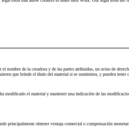
gal tools that allow creators to share their work. Our legal tools are fr
el nombre de la creadora y de las partes atribuidas, un aviso de derecho
ieren que brinde el título del material si se suministra, y pueden tener o
a modificado el material y mantener una indicación de las modificaciones
nde principalmente obtener ventaja comercial o compensación monetari