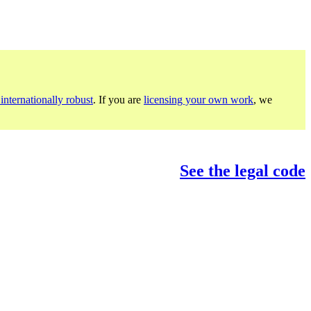
internationally robust
. If you are
licensing your own work
, we
See the legal code