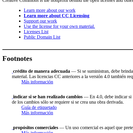
Creative Commons is the nonprofit behind the open licenses and other le
Learn more about our work
Learn more about CC Licensing
Support our work
Use the license for your own material.
Licenses List
Public Domain List
Footnotes
crédito de manera adecuada
— Si se suministran, debe brindar 
material. Las licencias CC anteriores a la versión 4.0 también requ
Más información
indicar si se han realizado cambios
— En 4.0, debe indicar si h
de los cambios sólo se requiere si se crea una obra derivada.
Guía de etiquetado
Más información
propósitos comerciales
— Un uso comercial es aquel que prete
Más información