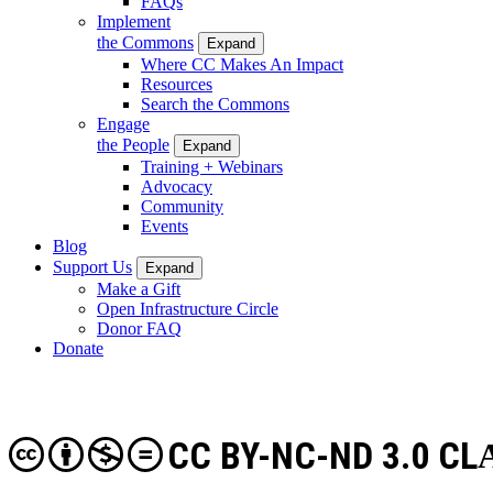
FAQs
Implement
the Commons
Expand
Where CC Makes An Impact
Resources
Search the Commons
Engage
the People
Expand
Training + Webinars
Advocacy
Community
Events
Blog
Support Us
Expand
Make a Gift
Open Infrastructure Circle
Donor FAQ
Donate
CC BY-NC-ND 3.0 CL