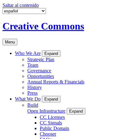
Saltar al contenido
Creative Commons
Menu
Who We Are
Expand
Strategic Plan
Team
Governance
Opportunities
Annual Reports & Financials
History
Press
What We Do
Expand
Build
Open Infrastructure
Expand
CC Licenses
CC Signals
Public Domain
Chooser