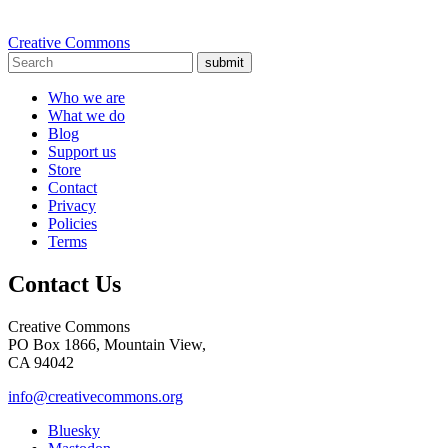
Creative Commons
submit
Who we are
What we do
Blog
Support us
Store
Contact
Privacy
Policies
Terms
Contact Us
Creative Commons
PO Box 1866, Mountain View,
CA 94042
info@creativecommons.org
Bluesky