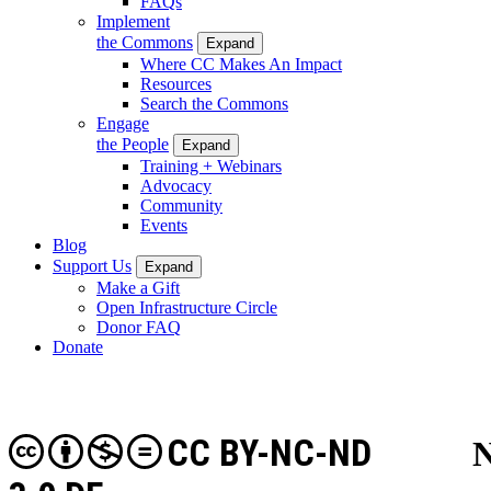
FAQs
Implement
the Commons
Expand
Where CC Makes An Impact
Resources
Search the Commons
Engage
the People
Expand
Training + Webinars
Advocacy
Community
Events
Blog
Support Us
Expand
Make a Gift
Open Infrastructure Circle
Donor FAQ
Donate
CC BY-NC-ND
N