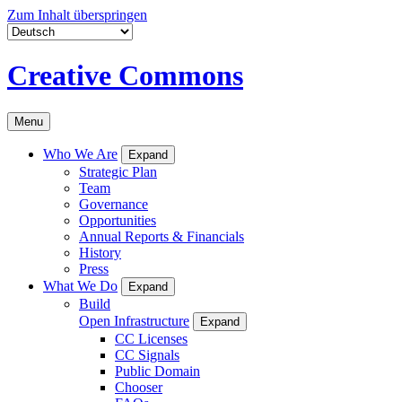
Zum Inhalt überspringen
Creative Commons
Menu
Who We Are
Expand
Strategic Plan
Team
Governance
Opportunities
Annual Reports & Financials
History
Press
What We Do
Expand
Build
Open Infrastructure
Expand
CC Licenses
CC Signals
Public Domain
Chooser