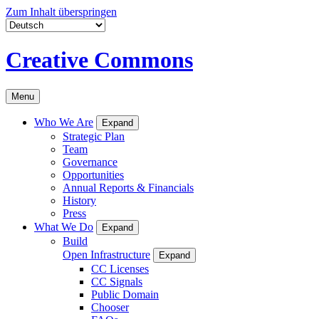
Zum Inhalt überspringen
Creative Commons
Menu
Who We Are
Expand
Strategic Plan
Team
Governance
Opportunities
Annual Reports & Financials
History
Press
What We Do
Expand
Build
Open Infrastructure
Expand
CC Licenses
CC Signals
Public Domain
Chooser