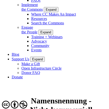
FAQs
Implement
the Commons
Expand
Where CC Makes An Impact
Resources
Search the Commons
Engage
the People
Expand
Training + Webinars
Advocacy
Community
Events
Blog
Support Us
Expand
Make a Gift
Open Infrastructure Circle
Donor FAQ
Donate
Namensnennung -