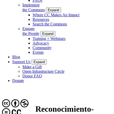
FAQs
Implement
the Commons
Expand
Where CC Makes An Impact
Resources
Search the Commons
Engage
the People
Expand
Training + Webinars
Advocacy
Community
Events
Blog
Support Us
Expand
Make a Gift
Open Infrastructure Circle
Donor FAQ
Donate
Reconocimiento-
CC