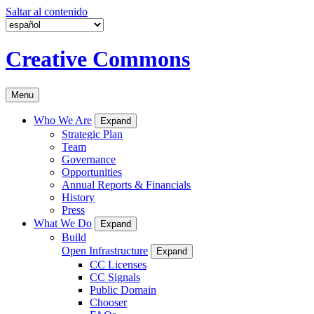
Saltar al contenido
Creative Commons
Menu
Who We Are
Expand
Strategic Plan
Team
Governance
Opportunities
Annual Reports & Financials
History
Press
What We Do
Expand
Build
Open Infrastructure
Expand
CC Licenses
CC Signals
Public Domain
Chooser