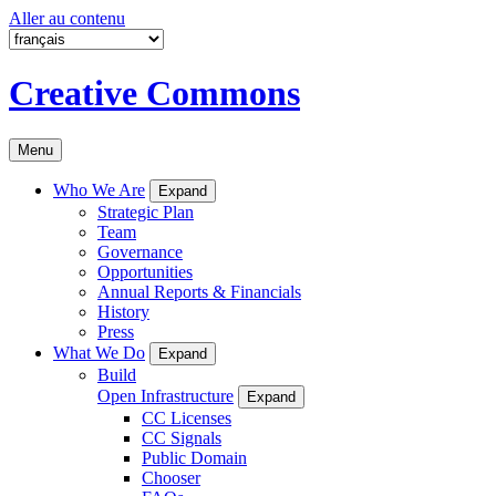
Aller au contenu
Creative Commons
Menu
Who We Are
Expand
Strategic Plan
Team
Governance
Opportunities
Annual Reports & Financials
History
Press
What We Do
Expand
Build
Open Infrastructure
Expand
CC Licenses
CC Signals
Public Domain
Chooser