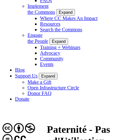
FAQs
Implement
the Commons
Expand
Where CC Makes An Impact
Resources
Search the Commons
Engage
the People
Expand
Training + Webinars
Advocacy
Community
Events
Blog
Support Us
Expand
Make a Gift
Open Infrastructure Circle
Donor FAQ
Donate
Paternité - Pas
CC