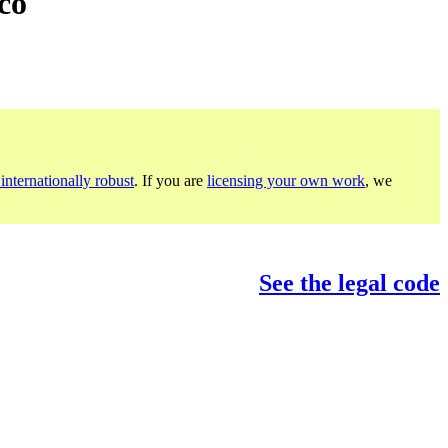
co
internationally robust
. If you are
licensing your own work
, we
See the legal code