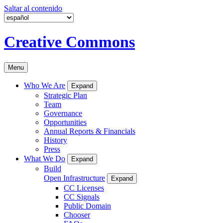
Saltar al contenido
Creative Commons
Menu
Who We Are
Expand
Strategic Plan
Team
Governance
Opportunities
Annual Reports & Financials
History
Press
What We Do
Expand
Build
Open Infrastructure
Expand
CC Licenses
CC Signals
Public Domain
Chooser