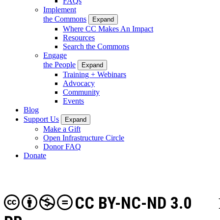
FAQs
Implement
the Commons
Expand
Where CC Makes An Impact
Resources
Search the Commons
Engage
the People
Expand
Training + Webinars
Advocacy
Community
Events
Blog
Support Us
Expand
Make a Gift
Open Infrastructure Circle
Donor FAQ
Donate
CC BY-NC-ND 3.0