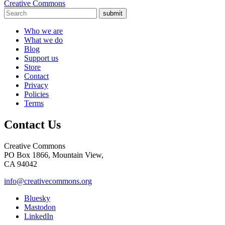
Creative Commons
submit
Who we are
What we do
Blog
Support us
Store
Contact
Privacy
Policies
Terms
Contact Us
Creative Commons
PO Box 1866, Mountain View,
CA 94042
info@creativecommons.org
Bluesky
Mastodon
LinkedIn