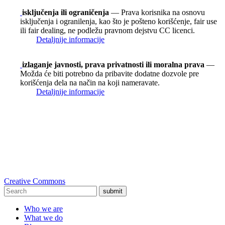
isključenja ili ograničenja
— Prava korisnika na osnovu
isključenja i ogranilenja, kao što je pošteno korišćenje, fair use
ili fair dealing, ne podležu pravnom dejstvu CC licenci.
Detaljnije informacije
izlaganje javnosti, prava privatnosti ili moralna prava
—
Možda će biti potrebno da pribavite dodatne dozvole pre
korišćenja dela na način na koji nameravate.
Detaljnije informacije
Creative Commons
submit
Who we are
What we do