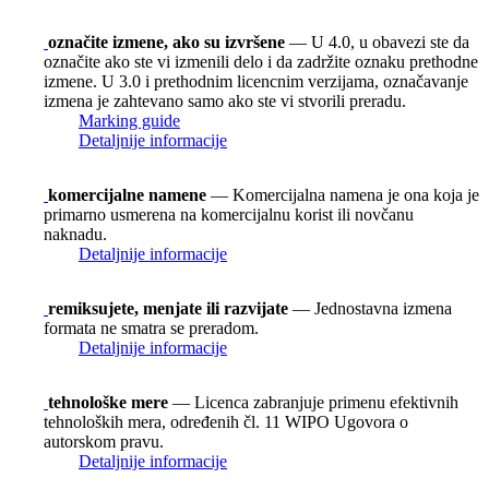
označite izmene, ako su izvršene
— U 4.0, u obavezi ste da
označite ako ste vi izmenili delo i da zadržite oznaku prethodne
izmene. U 3.0 i prethodnim licencnim verzijama, označavanje
izmena je zahtevano samo ako ste vi stvorili preradu.
Marking guide
Detaljnije informacije
komercijalne namene
— Komercijalna namena je ona koja je
primarno usmerena na komercijalnu korist ili novčanu
naknadu.
Detaljnije informacije
remiksujete, menjate ili razvijate
— Jednostavna izmena
formata ne smatra se preradom.
Detaljnije informacije
tehnološke mere
— Licenca zabranjuje primenu efektivnih
tehnoloških mera, određenih čl. 11 WIPO Ugovora o
autorskom pravu.
Detaljnije informacije