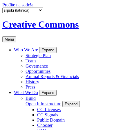
Pređite na sadržaj
Creative Commons
Menu
Who We Are
Expand
Strategic Plan
Team
Governance
Opportunities
Annual Reports & Financials
History
Press
What We Do
Expand
Build
Open Infrastructure
Expand
CC Licenses
CC Signals
Public Domain
Chooser