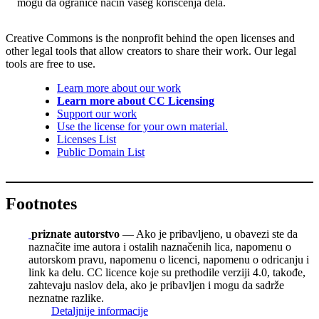
mogu da ograniče način vašeg korišćenja dela.
Creative Commons is the nonprofit behind the open licenses and
other legal tools that allow creators to share their work. Our legal
tools are free to use.
Learn more about our work
Learn more about CC Licensing
Support our work
Use the license for your own material.
Licenses List
Public Domain List
Footnotes
priznate autorstvo
— Ako je pribavljeno, u obavezi ste da
naznačite ime autora i ostalih naznačenih lica, napomenu o
autorskom pravu, napomenu o licenci, napomenu o odricanju i
link ka delu. CC licence koje su prethodile verziji 4.0, takođe,
zahtevaju naslov dela, ako je pribavljen i mogu da sadrže
neznatne razlike.
Detaljnije informacije