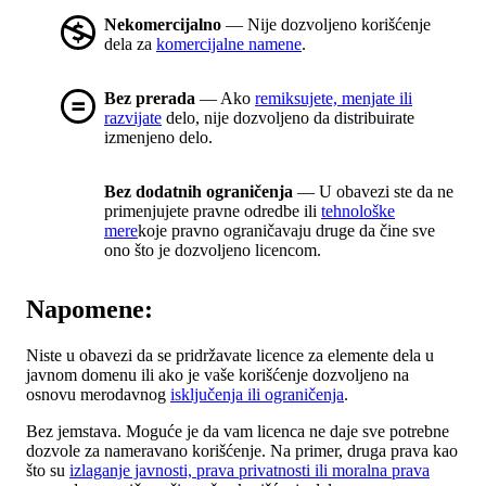
Nekomercijalno
— Nije dozvoljeno korišćenje
dela za
komercijalne namene
.
Bez prerada
— Ako
remiksujete, menjate ili
razvijate
delo, nije dozvoljeno da distribuirate
izmenjeno delo.
Bez dodatnih ograničenja
— U obavezi ste da ne
primenjujete pravne odredbe ili
tehnološke
mere
koje pravno ograničavaju druge da čine sve
ono što je dozvoljeno licencom.
Napomene:
Niste u obavezi da se pridržavate licence za elemente dela u
javnom domenu ili ako je vaše korišćenje dozvoljeno na
osnovu merodavnog
isključenja ili ograničenja
.
Bez jemstava. Moguće je da vam licenca ne daje sve potrebne
dozvole za nameravano korišćenje. Na primer, druga prava kao
što su
izlaganje javnosti, prava privatnosti ili moralna prava