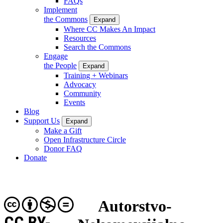
FAQs
Implement
the Commons
Expand
Where CC Makes An Impact
Resources
Search the Commons
Engage
the People
Expand
Training + Webinars
Advocacy
Community
Events
Blog
Support Us
Expand
Make a Gift
Open Infrastructure Circle
Donor FAQ
Donate
Autorstvo-
CC BY-