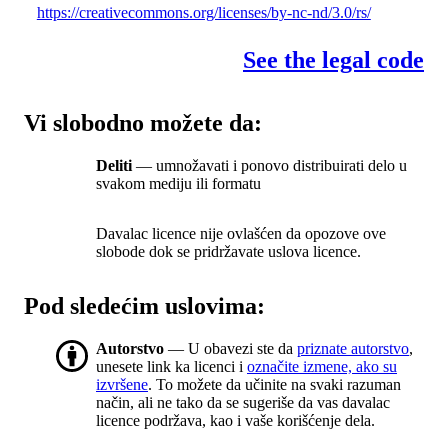
https://creativecommons.org/licenses/by-nc-nd/3.0/rs/
See the legal code
Vi slobodno možete da:
Deliti
— umnožavati i ponovo distribuirati delo u
svakom mediju ili formatu
Davalac licence nije ovlašćen da opozove ove
slobode dok se pridržavate uslova licence.
Pod sledećim uslovima:
Autorstvo
— U obavezi ste da
priznate autorstvo
,
unesete link ka licenci i
označite izmene, ako su
izvršene
. To možete da učinite na svaki razuman
način, ali ne tako da se sugeriše da vas davalac
licence podržava, kao i vaše korišćenje dela.