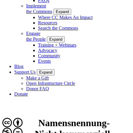
FAQs
Implement
the Commons
Expand
Where CC Makes An Impact
Resources
Search the Commons
Engage
the People
Expand
Training + Webinars
Advocacy
Community
Events
Blog
Support Us
Expand
Make a Gift
Open Infrastructure Circle
Donor FAQ
Donate
Namensnennung-