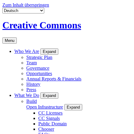
Zum Inhalt überspringen
Creative Commons
Menu
Who We Are
Expand
Strategic Plan
Team
Governance
Opportunities
Annual Reports & Financials
History
Press
What We Do
Expand
Build
Open Infrastructure
Expand
CC Licenses
CC Signals
Public Domain
Chooser