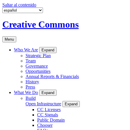
Saltar al contenido
Creative Commons
Menu
Who We Are
Expand
Strategic Plan
Team
Governance
Opportunities
Annual Reports & Financials
History
Press
What We Do
Expand
Build
Open Infrastructure
Expand
CC Licenses
CC Signals
Public Domain
Chooser