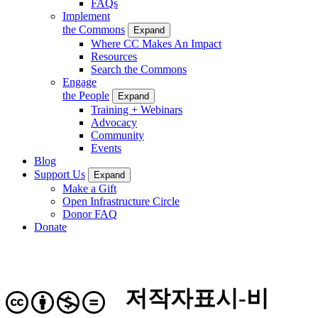
FAQs
Implement
the Commons
Expand
Where CC Makes An Impact
Resources
Search the Commons
Engage
the People
Expand
Training + Webinars
Advocacy
Community
Events
Blog
Support Us
Expand
Make a Gift
Open Infrastructure Circle
Donor FAQ
Donate
저작자표시-비