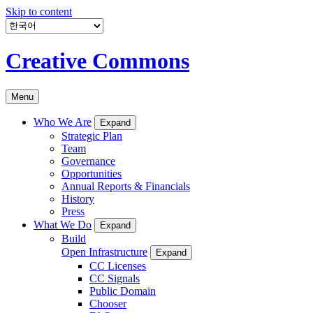
Skip to content
Creative Commons
Menu
Who We Are
Expand
Strategic Plan
Team
Governance
Opportunities
Annual Reports & Financials
History
Press
What We Do
Expand
Build
Open Infrastructure
Expand
CC Licenses
CC Signals
Public Domain
Chooser