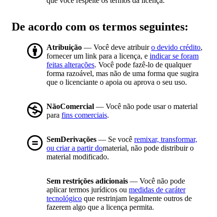
que você respeite os termos da licença.
De acordo com os termos seguintes:
Atribuição
— Você deve atribuir
o devido crédito
,
fornecer um link para a licença, e
indicar se foram
feitas alterações
. Você pode fazê-lo de qualquer
forma razoável, mas não de uma forma que sugira
que o licenciante o apoia ou aprova o seu uso.
NãoComercial
— Você não pode usar o material
para
fins comerciais
.
SemDerivações
— Se você
remixar, transformar,
ou criar a partir do
material, não pode distribuir o
material modificado.
Sem restrições adicionais
— Você não pode
aplicar termos jurídicos ou
medidas de caráter
tecnológico
que restrinjam legalmente outros de
fazerem algo que a licença permita.