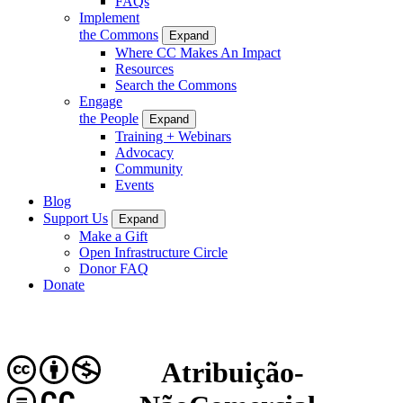
FAQs
Implement
the Commons
Expand
Where CC Makes An Impact
Resources
Search the Commons
Engage
the People
Expand
Training + Webinars
Advocacy
Community
Events
Blog
Support Us
Expand
Make a Gift
Open Infrastructure Circle
Donor FAQ
Donate
Atribuição-
CC