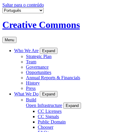
Saltar para o conteúdo
Creative Commons
Menu
Who We Are
Expand
Strategic Plan
Team
Governance
Opportunities
Annual Reports & Financials
History
Press
What We Do
Expand
Build
Open Infrastructure
Expand
CC Licenses
CC Signals
Public Domain
Chooser