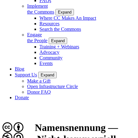
FAQs
Implement
the Commons
Expand
Where CC Makes An Impact
Resources
Search the Commons
Engage
the People
Expand
Training + Webinars
Advocacy
Community
Events
Blog
Support Us
Expand
Make a Gift
Open Infrastructure Circle
Donor FAQ
Donate
Namensnennung —