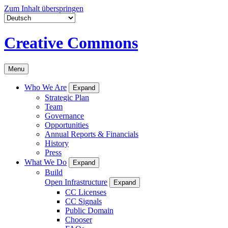
Zum Inhalt überspringen
Creative Commons
Menu
Who We Are
Expand
Strategic Plan
Team
Governance
Opportunities
Annual Reports & Financials
History
Press
What We Do
Expand
Build
Open Infrastructure
Expand
CC Licenses
CC Signals
Public Domain
Chooser