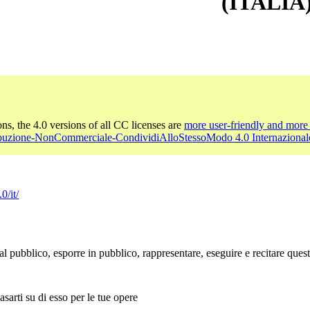
(ITALIA
ons, the 4.0 versions of all CC licenses are
more user-friendly and more 
ibuzione-NonCommerciale-CondividiAlloStessoModo 4.0 Internazional
0/it/
l pubblico, esporre in pubblico, rappresentare, eseguire e recitare que
sarti su di esso per le tue opere