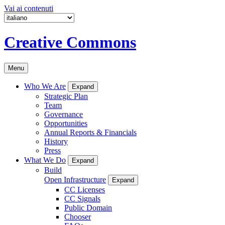
Vai ai contenuti
Creative Commons
Menu
Who We Are
Expand
Strategic Plan
Team
Governance
Opportunities
Annual Reports & Financials
History
Press
What We Do
Expand
Build
Open Infrastructure
Expand
CC Licenses
CC Signals
Public Domain
Chooser