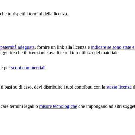
che tu rispetti i termini della licenza.
paternità adeguata
, fornire un link alla licenza e
indicare se sono state e
erire che il licenziante avalli te o il tuo utilizzo del materiale.
le per
scopi commerciali
.
i basi su di esso, devi distribuire i tuoi contributi con la
stessa licenza
d
are termini legali o
misure tecnologiche
che impongano ad altri soggetti