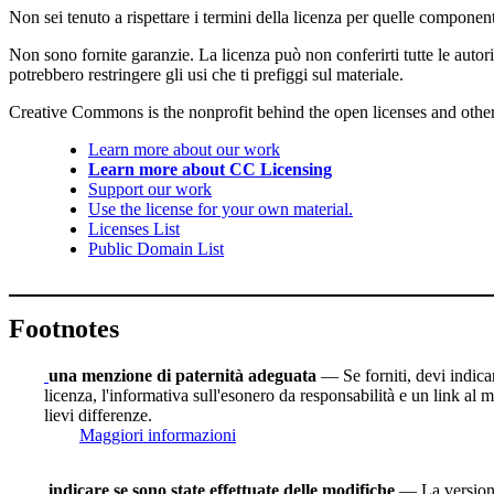
Non sei tenuto a rispettare i termini della licenza per quelle component
Non sono fornite garanzie. La licenza può non conferirti tutte le autoriz
potrebbero restringere gli usi che ti prefiggi sul materiale.
Creative Commons is the nonprofit behind the open licenses and other le
Learn more about our work
Learn more about CC Licensing
Support our work
Use the license for your own material.
Licenses List
Public Domain List
Footnotes
una menzione di paternità adeguata
— Se forniti, devi indicare
licenza, l'informativa sull'esonero da responsabilità e un link al m
lievi differenze.
Maggiori informazioni
indicare se sono state effettuate delle modifiche
— La versione 