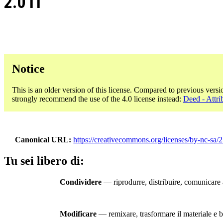
2.0 IT
Notice
This is an older version of this license. Compared to previous versi
strongly recommend the use of the 4.0 license instead:
Deed - Attr
Canonical URL
https://creativecommons.org/licenses/by-nc-sa/2.
Tu sei libero di:
Condividere
— riprodurre, distribuire, comunicare a
Modificare
— remixare, trasformare il materiale e ba