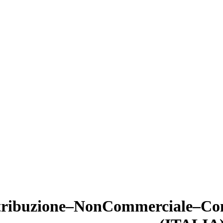
tribuzione–NonCommerciale–Condi