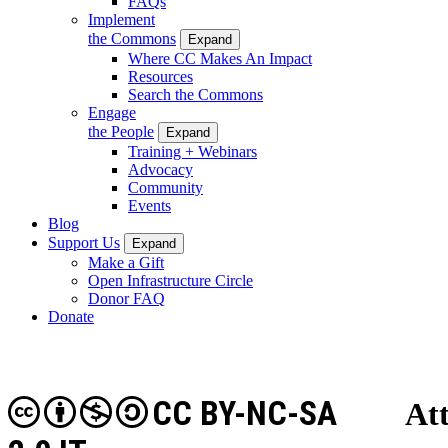
FAQs
Implement
the Commons
Expand
Where CC Makes An Impact
Resources
Search the Commons
Engage
the People
Expand
Training + Webinars
Advocacy
Community
Events
Blog
Support Us
Expand
Make a Gift
Open Infrastructure Circle
Donor FAQ
Donate
CC BY-NC-SA
At