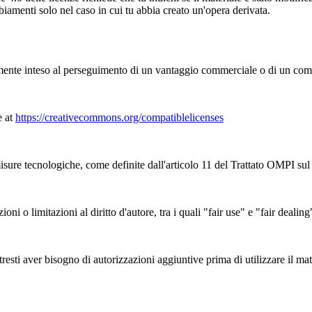
iamenti solo nel caso in cui tu abbia creato un'opera derivata.
nte inteso al perseguimento di un vantaggio commerciale o di un co
e at
https://creativecommons.org/compatiblelicenses
sure tecnologiche, come definite dall'articolo 11 del Trattato OMPI sul d
zioni o limitazioni al diritto d'autore, tra i quali "fair use" e "fair deal
esti aver bisogno di autorizzazioni aggiuntive prima di utilizzare il mate