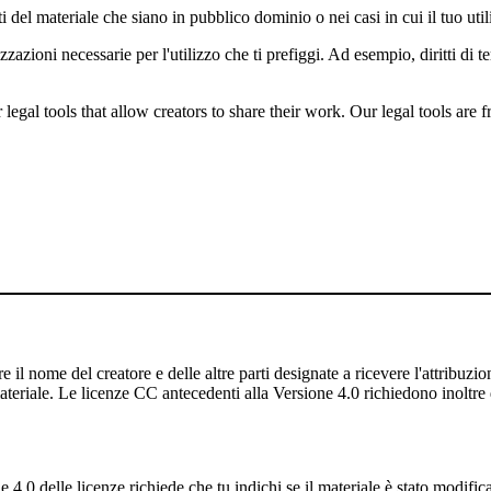
i del materiale che siano in pubblico dominio o nei casi in cui il tuo uti
zazioni necessarie per l'utilizzo che ti prefiggi. Ad esempio, diritti di 
gal tools that allow creators to share their work. Our legal tools are fr
 il nome del creatore e delle altre parti designate a ricevere l'attribuzione
ateriale. Le licenze CC antecedenti alla Versione 4.0 richiedono inoltre di
4.0 delle licenze richiede che tu indichi se il materiale è stato modifi