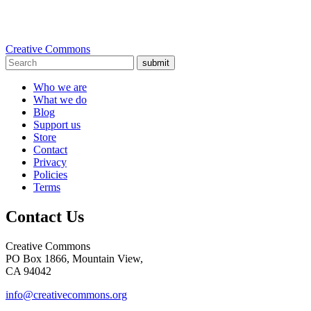
Creative Commons
submit
Who we are
What we do
Blog
Support us
Store
Contact
Privacy
Policies
Terms
Contact Us
Creative Commons
PO Box 1866, Mountain View,
CA 94042
info@creativecommons.org