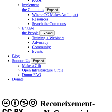
FAQs
Implement
the Commons
Expand
Where CC Makes An Impact
Resources
Search the Commons
Engage
the People
Expand
Training + Webinars
Advocacy
Community
Events
Blog
Support Us
Expand
Make a Gift
Open Infrastructure Circle
Donor FAQ
Donate
Reconeixement-
CC BY-