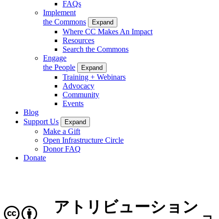
FAQs
Implement
the Commons
Expand
Where CC Makes An Impact
Resources
Search the Commons
Engage
the People
Expand
Training + Webinars
Advocacy
Community
Events
Blog
Support Us
Expand
Make a Gift
Open Infrastructure Circle
Donor FAQ
Donate
アトリビューション