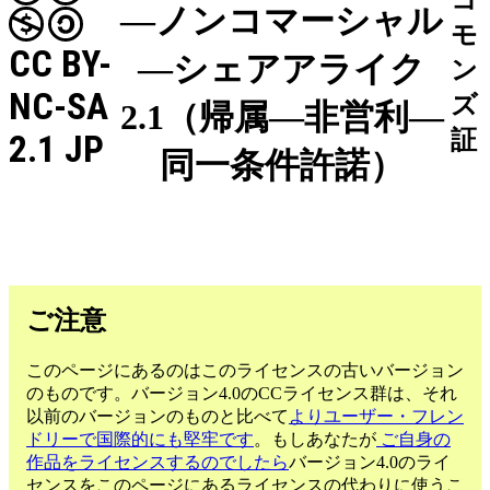
コ
—ノンコマーシャル
モ
CC BY-
—シェアアライク
ン
NC-SA
ズ
2.1（帰属—非営利—
証
2.1 JP
同一条件許諾）
ご注意
このページにあるのはこのライセンスの古いバージョン
のものです。バージョン4.0のCCライセンス群は、それ
以前のバージョンのものと比べて
よりユーザー・フレン
ドリーで国際的にも堅牢です
。もしあなたが
ご自身の
作品をライセンスするのでしたら
バージョン4.0のライ
センスをこのページにあるライセンスの代わりに使うこ