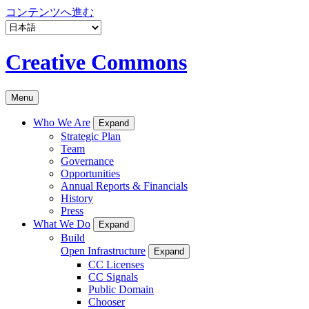
コンテンツへ進む
Creative Commons
Menu
Who We Are
Expand
Strategic Plan
Team
Governance
Opportunities
Annual Reports & Financials
History
Press
What We Do
Expand
Build
Open Infrastructure
Expand
CC Licenses
CC Signals
Public Domain
Chooser