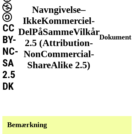
Navngivelse–
IkkeKommerciel-
CC
DelPåSammeVilkår
Dokumenta
BY-
2.5 (Attribution-
NC-
NonCommercial-
SA
ShareAlike 2.5)
2.5
DK
Bemærkning