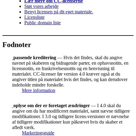
Lær mere om CC-licenserne
Støt vores arbejde
Benyt licensen på dit eget materiale.
Licensliste
Public domain liste
Fodnoter
passende kreditering
— Hvis det findes, skal du angive
navnet på skaberen og bidragende parter, en ophavsnotits, en
licensnotits, en fraskrivelsesnotits og en henvisning til
materialet. CC-licenser før version 4.0 kræver også at du
angiver titlen på materialet hvis det findes, og kan derudover
indeholde mindre forskelle.
Mere information
oplyse om der er foretaget ændringer
— I 4.0 skal du
angive om du har modificeret materialet, samt nævne tidligere
modifikationer. I 3.0 og tidligere licens-versioner er nævnelse
af tidligere modifikationer kun påkrævet hvis du skaber et
afledt værk.
Markeringsguide