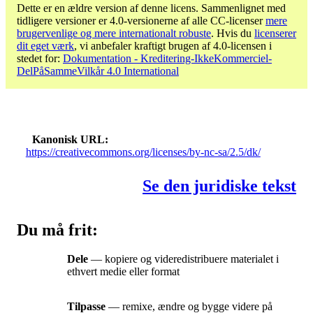
Dette er en ældre version af denne licens. Sammenlignet med
tidligere versioner er 4.0-versionerne af alle CC-licenser
mere
brugervenlige og mere internationalt robuste
. Hvis du
licenserer
dit eget værk
, vi anbefaler kraftigt brugen af ​​4.0-licensen i
stedet for:
Dokumentation - Kreditering-IkkeKommerciel-
DelPåSammeVilkår 4.0 International
Kanonisk URL
https://creativecommons.org/licenses/by-nc-sa/2.5/dk/
Se den juridiske tekst
Du må frit:
Dele
— kopiere og videredistribuere materialet i
ethvert medie eller format
Tilpasse
— remixe, ændre og bygge videre på