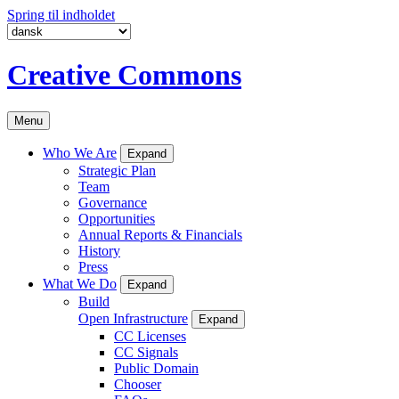
Spring til indholdet
Creative Commons
Menu
Who We Are
Expand
Strategic Plan
Team
Governance
Opportunities
Annual Reports & Financials
History
Press
What We Do
Expand
Build
Open Infrastructure
Expand
CC Licenses
CC Signals
Public Domain
Chooser