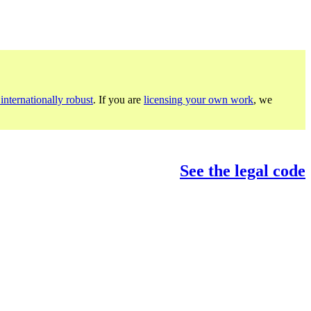
internationally robust
. If you are
licensing your own work
, we
See the legal code