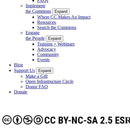
FAQs
Implement
the Commons
Expand
Where CC Makes An Impact
Resources
Search the Commons
Engage
the People
Expand
Training + Webinars
Advocacy
Community
Events
Blog
Support Us
Expand
Make a Gift
Open Infrastructure Circle
Donor FAQ
Donate
CC BY-NC-SA 2.5 ES
R