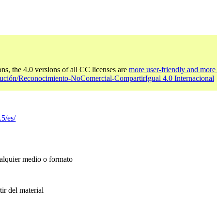
ons, the 4.0 versions of all CC licenses are
more user-friendly and more 
bución/Reconocimiento-NoComercial-CompartirIgual 4.0 Internacional
.5/es/
ualquier medio o formato
ir del material