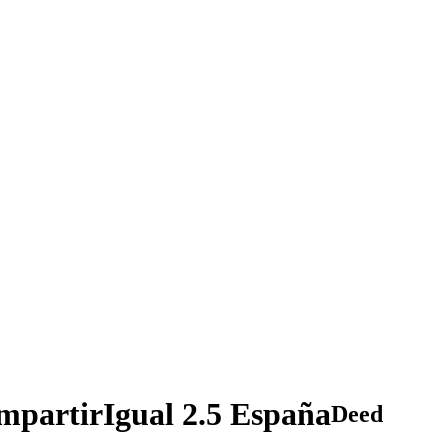
partirIgual 2.5 España
Deed