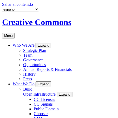
Saltar al contenido
Creative Commons
Menu
Who We Are
Expand
Strategic Plan
Team
Governance
Opportunities
Annual Reports & Financials
History
Press
What We Do
Expand
Build
Open Infrastructure
Expand
CC Licenses
CC Signals
Public Domain
Chooser