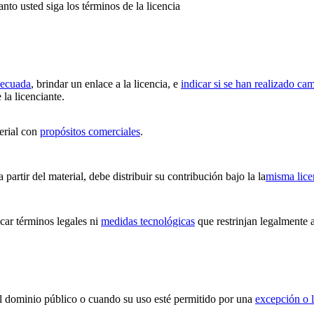
anto usted siga los términos de la licencia
decuada
, brindar un enlace a la licencia, e
indicar si se han realizado ca
 la licenciante.
erial con
propósitos comerciales
.
partir del material, debe distribuir su contribución bajo la la
misma lice
ar términos legales ni
medidas tecnológicas
que restrinjan legalmente a
 el dominio público o cuando su uso esté permitido por una
excepción o l