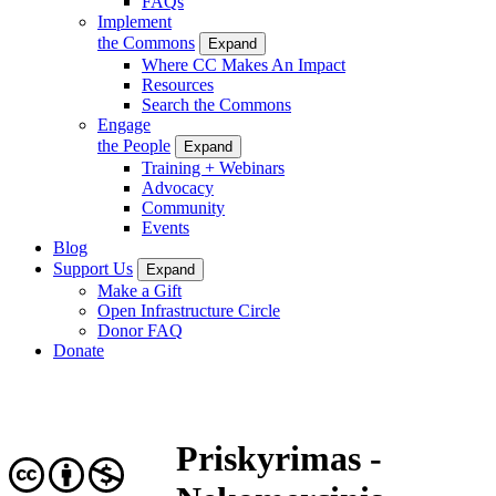
FAQs
Implement
the Commons
Expand
Where CC Makes An Impact
Resources
Search the Commons
Engage
the People
Expand
Training + Webinars
Advocacy
Community
Events
Blog
Support Us
Expand
Make a Gift
Open Infrastructure Circle
Donor FAQ
Donate
Priskyrimas -