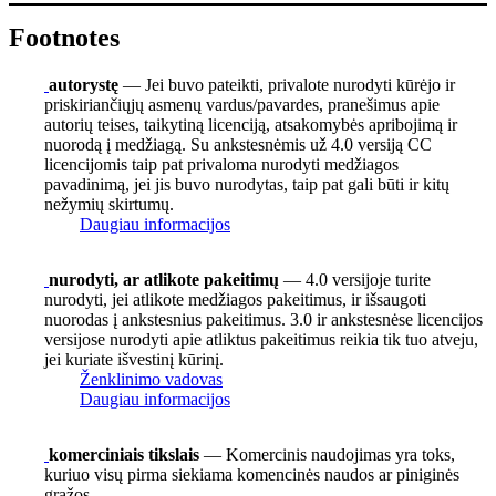
Footnotes
autorystę
— Jei buvo pateikti, privalote nurodyti kūrėjo ir
priskiriančiųjų asmenų vardus/pavardes, pranešimus apie
autorių teises, taikytiną licenciją, atsakomybės apribojimą ir
nuorodą į medžiagą. Su ankstesnėmis už 4.0 versiją CC
licencijomis taip pat privaloma nurodyti medžiagos
pavadinimą, jei jis buvo nurodytas, taip pat gali būti ir kitų
nežymių skirtumų.
Daugiau informacijos
nurodyti, ar atlikote pakeitimų
— 4.0 versijoje turite
nurodyti, jei atlikote medžiagos pakeitimus, ir išsaugoti
nuorodas į ankstesnius pakeitimus. 3.0 ir ankstesnėse licencijos
versijose nurodyti apie atliktus pakeitimus reikia tik tuo atveju,
jei kuriate išvestinį kūrinį.
Ženklinimo vadovas
Daugiau informacijos
komerciniais tikslais
— Komercinis naudojimas yra toks,
kuriuo visų pirma siekiama komencinės naudos ar piniginės
grąžos.