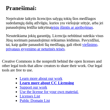
Pranešimai:
Neprivalote laikytis licencijos salygų tokių šios medžiagos
sudedamųjų dalių atžvilgiu, kurios yra viešojoje srityje, arba jei
panaudojimą leidžia taikytina
teisių išimtis ar apribojimas
.
Nesuteikiama jokių garantijų. Licencija nebūtinai suteikia visus
Jūsų norimam panaudojimui reikiamus leidimus. Pavyzdžiui,
tai, kaip galite panaudoti šią medžiagą, gali riboti
viešinimo,
privataus gyvenimo ar neturinės teisės
.
Creative Commons is the nonprofit behind the open licenses and
other legal tools that allow creators to share their work. Our legal
tools are free to use.
Learn more about our work
Learn more about CC Licensing
Support our work
Use the license for your own material.
Licenses List
Public Domain List