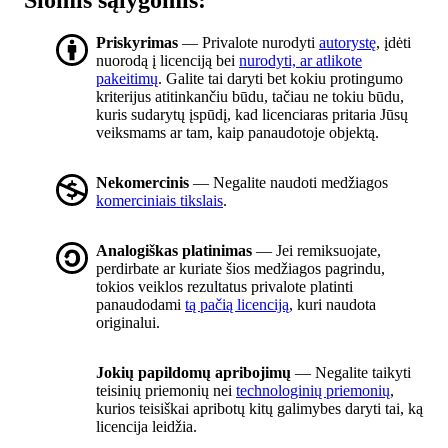
Šiomis sąlygomis:
Priskyrimas
— Privalote nurodyti
autorystę
, įdėti
nuorodą į licenciją bei
nurodyti, ar atlikote
pakeitimų
. Galite tai daryti bet kokiu protingumo
kriterijus atitinkančiu būdu, tačiau ne tokiu būdu,
kuris sudarytų įspūdį, kad licenciaras pritaria Jūsų
veiksmams ar tam, kaip panaudotoje objektą.
Nekomercinis
— Negalite naudoti medžiagos
komerciniais tikslais
.
Analogiškas platinimas
— Jei remiksuojate,
perdirbate ar kuriate šios medžiagos pagrindu,
tokios veiklos rezultatus privalote platinti
panaudodami
tą pačią licenciją
, kuri naudota
originalui.
Jokių papildomų apribojimų
— Negalite taikyti
teisinių priemonių nei
technologinių priemonių
,
kurios teisiškai apribotų kitų galimybes daryti tai, ką
licencija leidžia.