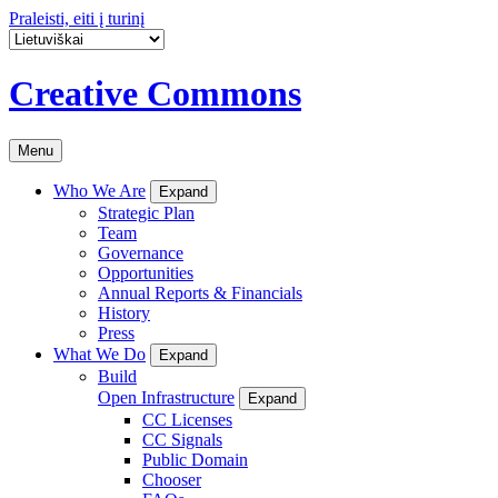
Praleisti, eiti į turinį
Creative Commons
Menu
Who We Are
Expand
Strategic Plan
Team
Governance
Opportunities
Annual Reports & Financials
History
Press
What We Do
Expand
Build
Open Infrastructure
Expand
CC Licenses
CC Signals
Public Domain
Chooser