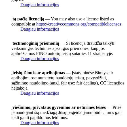
Daugiau informacijos
tą pačią licenciją
— You may also use a license listed as
compatible at
https://creativecommons.org/compatiblelicenses
Daugiau informacijos
technologinių priemonių
— Ši licencija draudžia taikyti
veiksmingas techninės apsaugos priemones, kaip jos
apibrėžiamos PINO autorių teisių sutarties 11 straipsnyje.
Daugiau informacijos
teisių išimtis ar apribojimas
— Įstatyminėse išimtyse ir
apribojimuose numatytų naudotojų teisių, pavyzdžiui,
sąžiningo naudojimo (angl. fair use; fair dealing), CC licencijos
neįtakoja.
Daugiau informacijos
viešinimo, privataus gyvenimo ar neturinės teisės
— Prieš
panaudojant šią medžiagą Jūsų pageidaujamu būdu, Jums gali
tekti gauti papildomus leidimus.
Daugiau informacijos