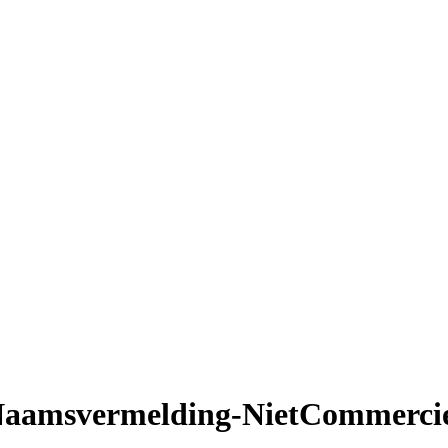
aamsvermelding-NietCommerciee