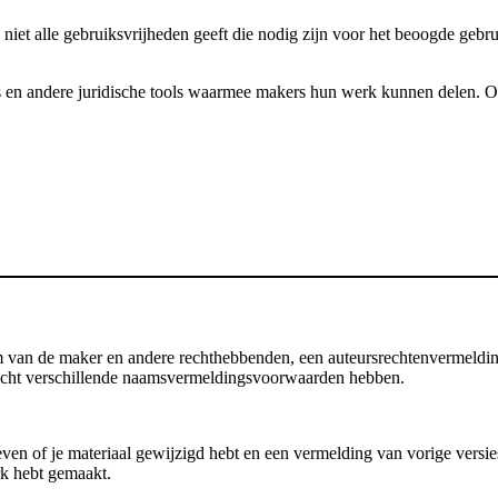
 niet alle gebruiksvrijheden geeft die nodig zijn voor het beoogde gebr
 en andere juridische tools waarmee makers hun werk kunnen delen. Onze
an de maker en andere rechthebbenden, een auteursrechtenvermelding, d
 licht verschillende naamsvermeldingsvoorwaarden hebben.
en of je materiaal gewijzigd hebt en een vermelding van vorige versies b
rk hebt gemaakt.