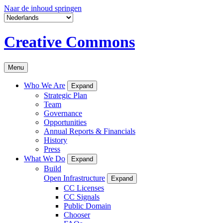
Naar de inhoud springen
Creative Commons
Menu
Who We Are
Expand
Strategic Plan
Team
Governance
Opportunities
Annual Reports & Financials
History
Press
What We Do
Expand
Build
Open Infrastructure
Expand
CC Licenses
CC Signals
Public Domain
Chooser