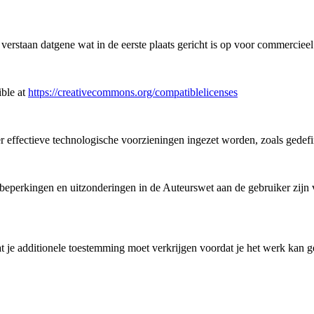
staan datgene wat in de eerste plaats gericht is op voor commercieel 
ible at
https://creativecommons.org/compatiblelicenses
 er effectieve technologische voorzieningen ingezet worden, zoals gedef
perkingen en uitzonderingen in de Auteurswet aan de gebruiker zijn ve
 je additionele toestemming moet verkrijgen voordat je het werk kan ge