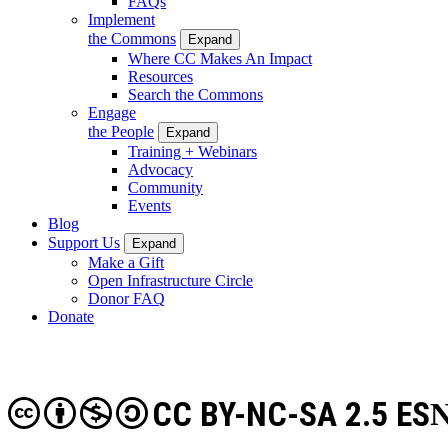
FAQs
Implement
the Commons
Expand
Where CC Makes An Impact
Resources
Search the Commons
Engage
the People
Expand
Training + Webinars
Advocacy
Community
Events
Blog
Support Us
Expand
Make a Gift
Open Infrastructure Circle
Donor FAQ
Donate
CC BY-NC-SA 2.5 ES
N