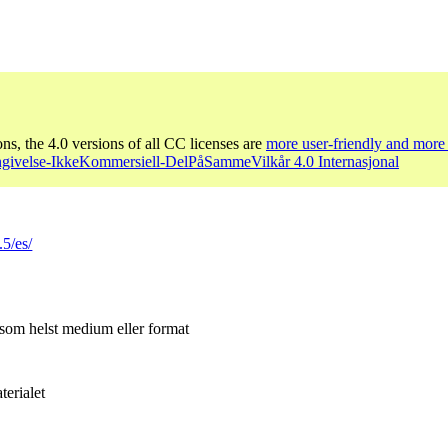
ons, the 4.0 versions of all CC licenses are
more user-friendly and more 
givelse-IkkeKommersiell-DelPåSammeVilkår 4.0 Internasjonal
.5/es/
 som helst medium eller format
erialet