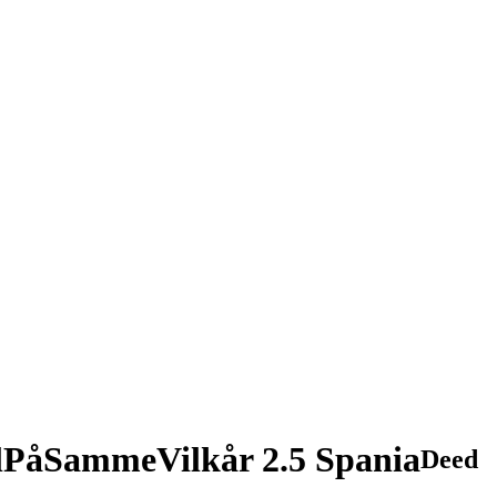
lPåSammeVilkår 2.5 Spania
Deed