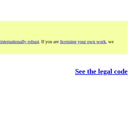
internationally robust
. If you are
licensing your own work
, we
See the legal code