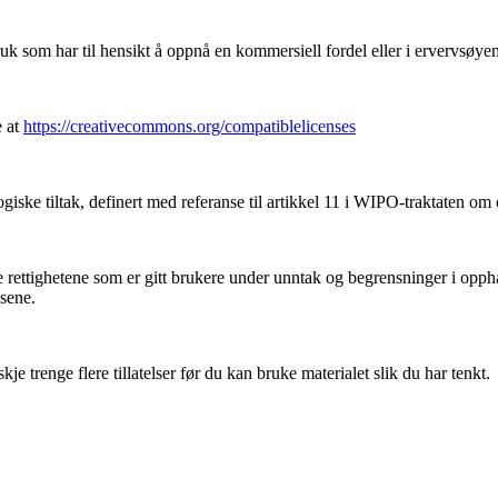
k som har til hensikt å oppnå en kommersiell fordel eller i ervervsøye
e at
https://creativecommons.org/compatiblelicenses
iske tiltak, definert med referanse til artikkel 11 i WIPO-traktaten om
ettighetene som er gitt brukere under unntak og begrensninger i oppha
nsene.
 trenge flere tillatelser før du kan bruke materialet slik du har tenkt.