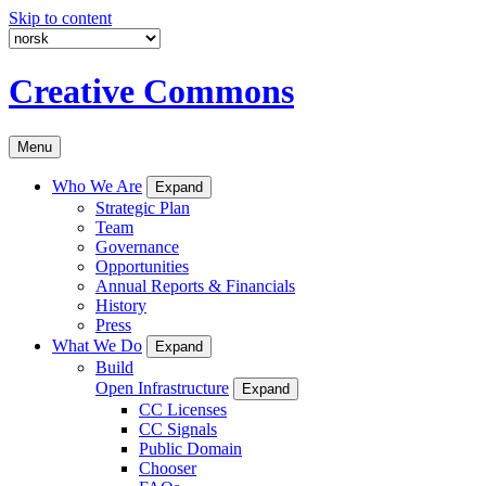
Skip to content
Creative Commons
Menu
Who We Are
Expand
Strategic Plan
Team
Governance
Opportunities
Annual Reports & Financials
History
Press
What We Do
Expand
Build
Open Infrastructure
Expand
CC Licenses
CC Signals
Public Domain
Chooser