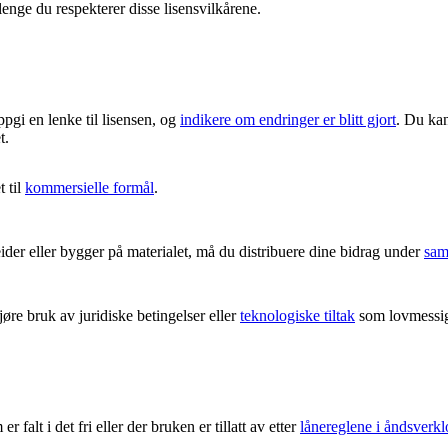
lenge du respekterer disse lisensvilkårene.
ppgi en lenke til lisensen, og
indikere om endringer er blitt gjort
. Du kan
t.
 til
kommersielle formål
.
er eller bygger på materialet, må du distribuere dine bidrag under
sam
re bruk av juridiske betingelser eller
teknologiske tiltak
som lovmessig 
 falt i det fri eller der bruken er tillatt av etter
lånereglene i åndsverkl