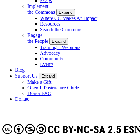
FAQs
Implement
the Commons
Expand
Where CC Makes An Impact
Resources
Search the Commons
Engage
the People
Expand
Training + Webinars
Advocacy
Community
Events
Blog
Support Us
Expand
Make a Gift
Open Infrastructure Circle
Donor FAQ
Donate
CC BY-NC-SA 2.5 ES
N