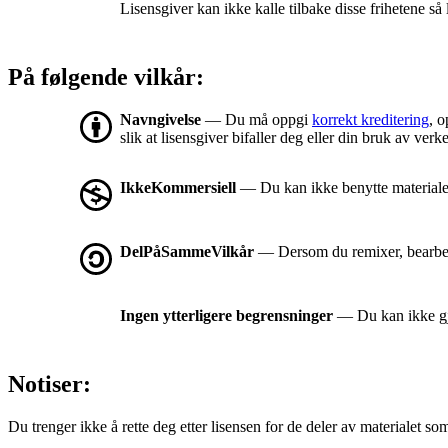
Lisensgiver kan ikke kalle tilbake disse frihetene så 
På følgende vilkår:
Navngivelse
— Du må oppgi
korrekt kreditering
, o
slik at lisensgiver bifaller deg eller din bruk av verke
IkkeKommersiell
— Du kan ikke benytte materialet
DelPåSammeVilkår
— Dersom du remixer, bearbeid
Ingen ytterligere begrensninger
— Du kan ikke gjø
Notiser:
Du trenger ikke å rette deg etter lisensen for de deler av materialet som er