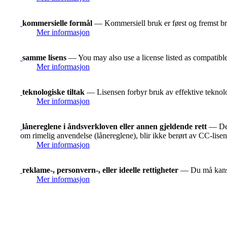
kommersielle formål
— Kommersiell bruk er først og fremst bru
Mer informasjon
samme lisens
— You may also use a license listed as compatibl
Mer informasjon
teknologiske tiltak
— Lisensen forbyr bruk av effektive teknolog
Mer informasjon
lånereglene i åndsverkloven eller annen gjeldende rett
— De r
om rimelig anvendelse (lånereglene), blir ikke berørt av CC-lise
Mer informasjon
reklame-, personvern-, eller ideelle rettigheter
— Du må kanskje
Mer informasjon