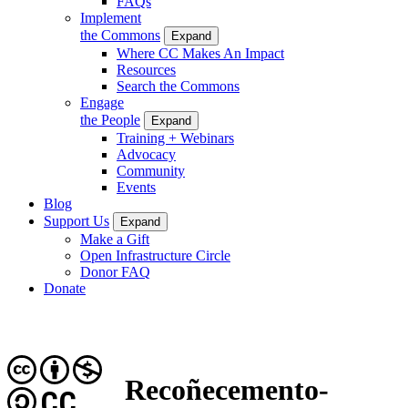
FAQs
Implement
the Commons
Expand
Where CC Makes An Impact
Resources
Search the Commons
Engage
the People
Expand
Training + Webinars
Advocacy
Community
Events
Blog
Support Us
Expand
Make a Gift
Open Infrastructure Circle
Donor FAQ
Donate
Recoñecemento-
CC