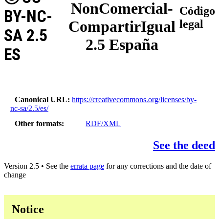
NonComercial-
Código
BY-NC-
CompartirIgual
legal
SA 2.5
2.5 España
ES
Canonical URL
https://creativecommons.org/licenses/by-
nc-sa/2.5/es/
Other formats
RDF/XML
See the deed
Version 2.5 • See the
errata page
for any corrections and the date of
change
Notice