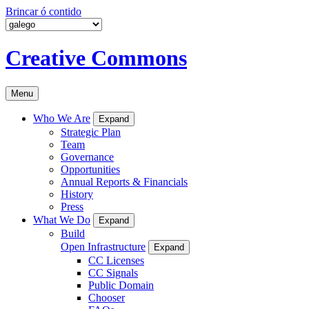
Brincar ó contido
Creative Commons
Menu
Who We Are
Expand
Strategic Plan
Team
Governance
Opportunities
Annual Reports & Financials
History
Press
What We Do
Expand
Build
Open Infrastructure
Expand
CC Licenses
CC Signals
Public Domain
Chooser