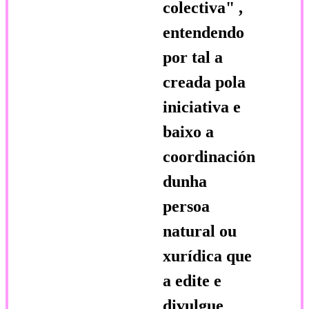
colectiva"
,
entendendo
por tal a
creada pola
iniciativa e
baixo a
coordinación
dunha
persoa
natural ou
xurídica que
a edite e
divulgue