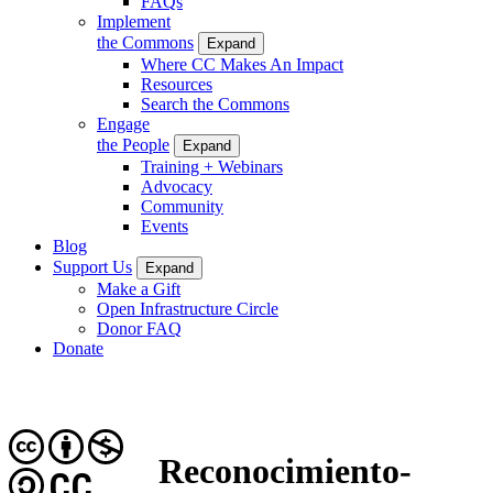
FAQs
Implement
the Commons
Expand
Where CC Makes An Impact
Resources
Search the Commons
Engage
the People
Expand
Training + Webinars
Advocacy
Community
Events
Blog
Support Us
Expand
Make a Gift
Open Infrastructure Circle
Donor FAQ
Donate
Reconocimiento-
CC