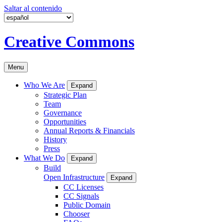
Saltar al contenido
Creative Commons
Menu
Who We Are
Expand
Strategic Plan
Team
Governance
Opportunities
Annual Reports & Financials
History
Press
What We Do
Expand
Build
Open Infrastructure
Expand
CC Licenses
CC Signals
Public Domain
Chooser