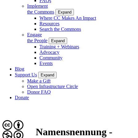
FAQs
Implement
the Commons
Expand
Where CC Makes An Impact
Resources
Search the Commons
Engage
the People
Expand
Training + Webinars
Advocacy
Community
Events
Blog
Support Us
Expand
Make a Gift
Open Infrastructure Circle
Donor FAQ
Donate
Namensnennung -