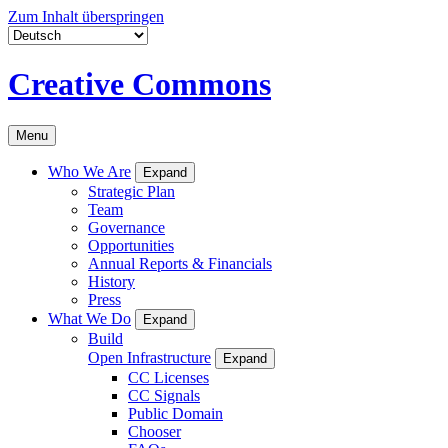
Zum Inhalt überspringen
Creative Commons
Menu
Who We Are
Expand
Strategic Plan
Team
Governance
Opportunities
Annual Reports & Financials
History
Press
What We Do
Expand
Build
Open Infrastructure
Expand
CC Licenses
CC Signals
Public Domain
Chooser