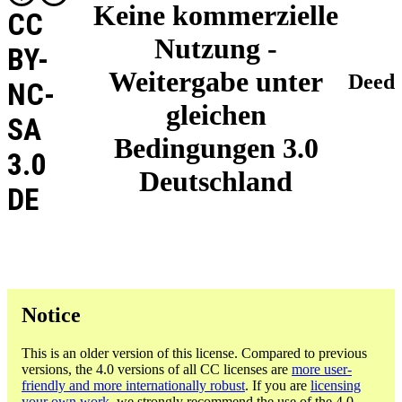
Keine kommerzielle
CC
Nutzung -
BY-
Weitergabe unter
Deed
NC-
gleichen
SA
Bedingungen 3.0
3.0
Deutschland
DE
Notice
This is an older version of this license. Compared to previous
versions, the 4.0 versions of all CC licenses are
more user-
friendly and more internationally robust
. If you are
licensing
your own work
, we strongly recommend the use of the 4.0