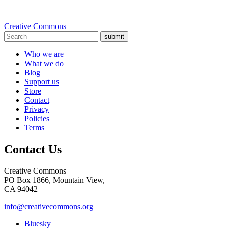
Creative Commons
submit
Who we are
What we do
Blog
Support us
Store
Contact
Privacy
Policies
Terms
Contact Us
Creative Commons
PO Box 1866, Mountain View,
CA 94042
info@creativecommons.org
Bluesky