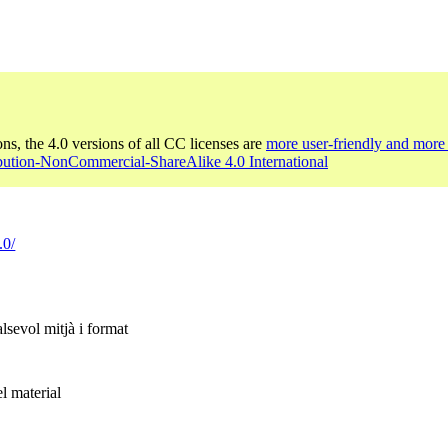
ons, the 4.0 versions of all CC licenses are
more user-friendly and more 
ibution-NonCommercial-ShareAlike 4.0 International
.0/
alsevol mitjà i format
l material