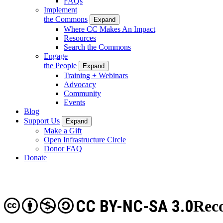
FAQs
Implement
the Commons
Expand
Where CC Makes An Impact
Resources
Search the Commons
Engage
the People
Expand
Training + Webinars
Advocacy
Community
Events
Blog
Support Us
Expand
Make a Gift
Open Infrastructure Circle
Donor FAQ
Donate
CC BY-NC-SA 3.0
Rec