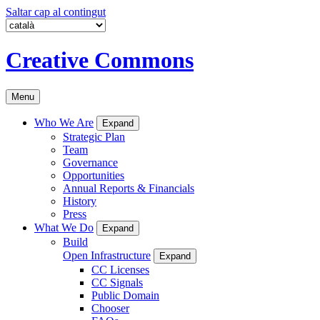
Saltar cap al contingut
Creative Commons
Menu
Who We Are
Expand
Strategic Plan
Team
Governance
Opportunities
Annual Reports & Financials
History
Press
What We Do
Expand
Build
Open Infrastructure
Expand
CC Licenses
CC Signals
Public Domain
Chooser