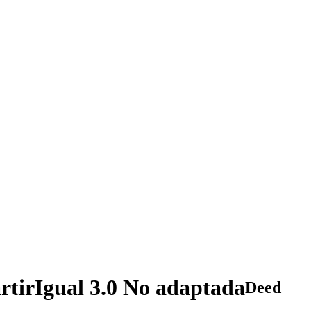
irIgual 3.0 No adaptada
Deed