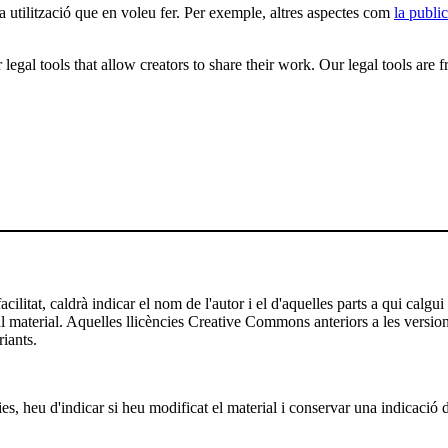
la utilització que en voleu fer. Per exemple, altres aspectes com
la public
gal tools that allow creators to share their work. Our legal tools are fr
ilitat, caldrà indicar el nom de l'autor i el d'aquelles parts a qui calgui
 al material. Aquelles llicències Creative Commons anteriors a les versio
riants.
es, heu d'indicar si heu modificat el material i conservar una indicació d