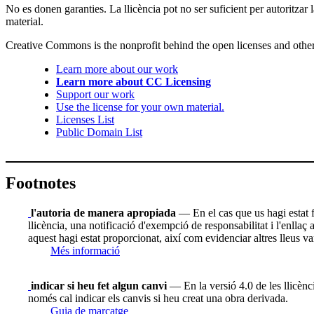
No es donen garanties. La llicència pot no ser suficient per autoritzar 
material.
Creative Commons is the nonprofit behind the open licenses and other le
Learn more about our work
Learn more about CC Licensing
Support our work
Use the license for your own material.
Licenses List
Public Domain List
Footnotes
l'autoria de manera apropiada
— En el cas que us hagi estat fac
llicència, una notificació d'exempció de responsabilitat i l'enllaç
aquest hagi estat proporcionat, així com evidenciar altres lleus va
Més informació
indicar si heu fet algun canvi
— En la versió 4.0 de les llicènci
només cal indicar els canvis si heu creat una obra derivada.
Guia de marcatge