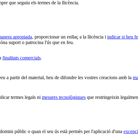
mpre que seguiu els termes de la llicència.
 manera apropiada
, proporcionar un enllaç a la llicència i
indicar si heu f
óna suport o patrocina l'ús que en feu.
 a
finalitats comercials
.
u a partir del material, heu de difondre les vostres creacions amb la
ma
car termes legals ni
mesures tecnològiques
que restringeixin legalment
 domini públic o quan el seu ús està permès per l'aplicació d'una
excepci