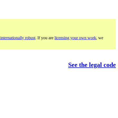
internationally robust
. If you are
licensing your own work
, we
See the legal code