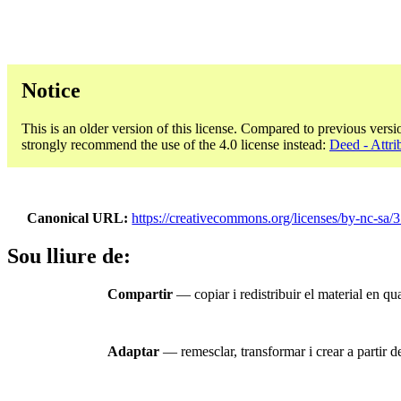
Notice
This is an older version of this license. Compared to previous versi
strongly recommend the use of the 4.0 license instead:
Deed - Attr
Canonical URL
https://creativecommons.org/licenses/by-nc-sa/3
Sou lliure de:
Compartir
— copiar i redistribuir el material en qu
Adaptar
— remesclar, transformar i crear a partir de