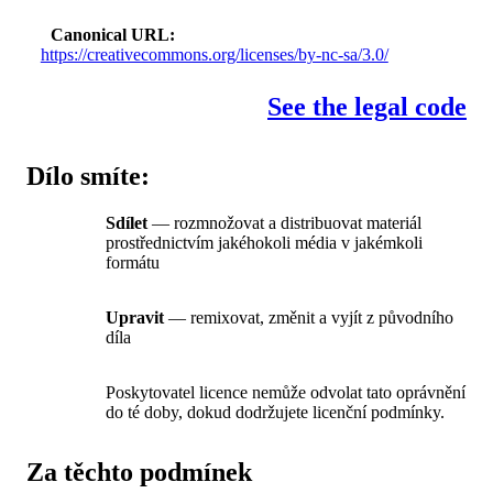
Canonical URL
https://creativecommons.org/licenses/by-nc-sa/3.0/
See the legal code
Dílo smíte:
Sdílet
— rozmnožovat a distribuovat materiál
prostřednictvím jakéhokoli média v jakémkoli
formátu
Upravit
— remixovat, změnit a vyjít z původního
díla
Poskytovatel licence nemůže odvolat tato oprávnění
do té doby, dokud dodržujete licenční podmínky.
Za těchto podmínek