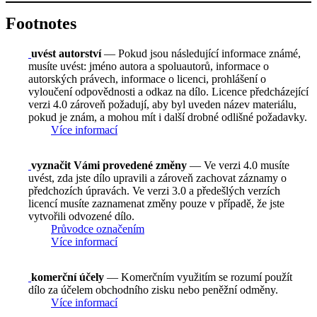
Footnotes
uvést autorství
— Pokud jsou následující informace známé,
musíte uvést: jméno autora a spoluautorů, informace o
autorských právech, informace o licenci, prohlášení o
vyloučení odpovědnosti a odkaz na dílo. Licence předcházející
verzi 4.0 zároveň požadují, aby byl uveden název materiálu,
pokud je znám, a mohou mít i další drobné odlišné požadavky.
Více informací
vyznačit Vámi provedené změny
— Ve verzi 4.0 musíte
uvést, zda jste dílo upravili a zároveň zachovat záznamy o
předchozích úpravách. Ve verzi 3.0 a předešlých verzích
licencí musíte zaznamenat změny pouze v případě, že jste
vytvořili odvozené dílo.
Průvodce označením
Více informací
komerční účely
— Komerčním využitím se rozumí použít
dílo za účelem obchodního zisku nebo peněžní odměny.
Více informací