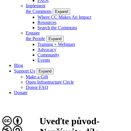
FAQs
Implement
the Commons
Expand
Where CC Makes An Impact
Resources
Search the Commons
Engage
the People
Expand
Training + Webinars
Advocacy
Community
Events
Blog
Support Us
Expand
Make a Gift
Open Infrastructure Circle
Donor FAQ
Donate
Uveďte původ-