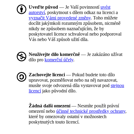
Uveďte původ
— Je Vaší povinností
uvést
autorství
, poskytnout s dílem odkaz na licenci a
vyznačit Vámi provedené změny
. Toho můžete
docílit jakýmkoli rozumným způsobem, nicméně
nikdy ne způsobem naznačujícím, že by
poskytovatel licence schvaloval nebo podporoval
Vás nebo Váš způsob užití díla.
Neužívejte dílo komerčně
— Je zakázáno užívat
dílo pro
komerční účely
.
Zachovejte licenci
— Pokud budete toto dílo
upravovat, pozměňovat nebo na něj navazovat,
musíte svoje odvozená díla vystavovat pod
stejnou
licencí
jako původní dílo.
Žádná další omezení
— Nesmíte použít právní
omezení nebo
účinné technické prostředky ochrany
,
které by omezovaly ostatní v možnostech
poskytnutých touto licencí.