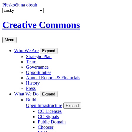
Přeskočit na obsah
Creative Commons
Menu
Who We Are
Expand
Strategic Plan
Team
Governance
Opportunities
Annual Reports & Financials
History
Press
What We Do
Expand
Build
Open Infrastructure
Expand
CC Licenses
CC Signals
Public Domain
Chooser