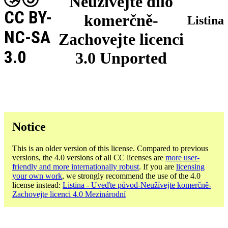
Neužívejte dílo
CC BY-
komerčně-
Listina
NC-SA
Zachovejte licenci
3.0
3.0 Unported
Notice
This is an older version of this license. Compared to previous
versions, the 4.0 versions of all CC licenses are
more user-
friendly and more internationally robust
. If you are
licensing
your own work
, we strongly recommend the use of the 4.0
license instead:
Listina - Uveďte původ-Neužívejte komerčně-
Zachovejte licenci 4.0 Mezinárodní