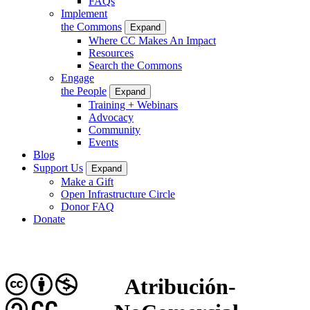
FAQs
Implement
the Commons
Expand
Where CC Makes An Impact
Resources
Search the Commons
Engage
the People
Expand
Training + Webinars
Advocacy
Community
Events
Blog
Support Us
Expand
Make a Gift
Open Infrastructure Circle
Donor FAQ
Donate
Atribución-
CC