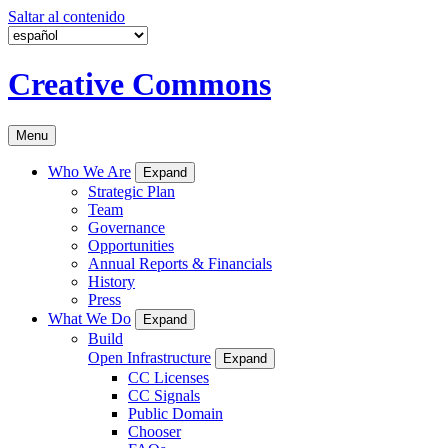
Saltar al contenido
Creative Commons
Menu
Who We Are
Expand
Strategic Plan
Team
Governance
Opportunities
Annual Reports & Financials
History
Press
What We Do
Expand
Build
Open Infrastructure
Expand
CC Licenses
CC Signals
Public Domain
Chooser