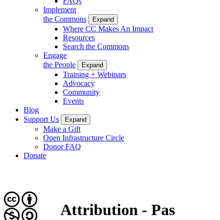
FAQs
Implement
the Commons
Expand
Where CC Makes An Impact
Resources
Search the Commons
Engage
the People
Expand
Training + Webinars
Advocacy
Community
Events
Blog
Support Us
Expand
Make a Gift
Open Infrastructure Circle
Donor FAQ
Donate
Attribution - Pas