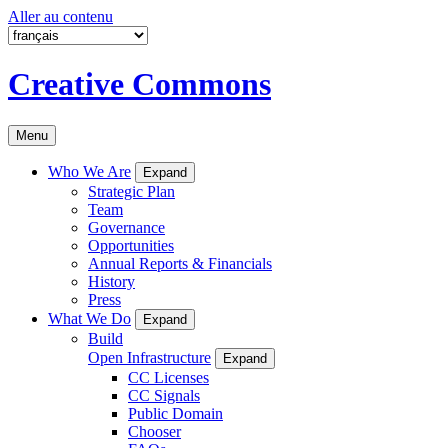
Aller au contenu
Creative Commons
Menu
Who We Are
Expand
Strategic Plan
Team
Governance
Opportunities
Annual Reports & Financials
History
Press
What We Do
Expand
Build
Open Infrastructure
Expand
CC Licenses
CC Signals
Public Domain
Chooser