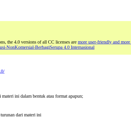
ons, the 4.0 versions of all CC licenses are
more user-friendly and more 
busi-NonKomersial-BerbagiSerupa 4.0 Internasional
.0/
ateri ini dalam bentuk atau format apapun;
runan dari materi ini