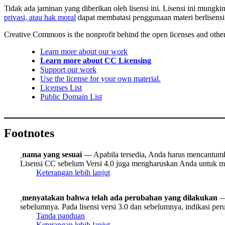
Tidak ada jaminan yang diberikan oleh lisensi ini. Lisensi ini mung
privasi, atau hak moral
dapat membatasi penggunaan materi berlisens
Creative Commons is the nonprofit behind the open licenses and other le
Learn more about our work
Learn more about CC Licensing
Support our work
Use the license for your own material.
Licenses List
Public Domain List
Footnotes
nama yang sesuai
— Apabila tersedia, Anda harus mencantumkan
Lisensi CC sebelum Versi 4.0 juga mengharuskan Anda untuk me
Keterangan lebih lanjut
menyatakan bahwa telah ada perubahan yang dilakukan
— 
sebelumnya. Pada lisensi versi 3.0 dan sebelumnya, indikasi pe
Tanda panduan
Keterangan lebih lanjut