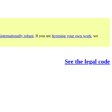
internationally robust
. If you are
licensing your own work
, we
See the legal code