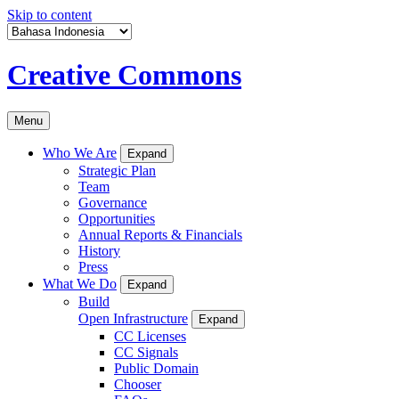
Skip to content
Creative Commons
Menu
Who We Are
Expand
Strategic Plan
Team
Governance
Opportunities
Annual Reports & Financials
History
Press
What We Do
Expand
Build
Open Infrastructure
Expand
CC Licenses
CC Signals
Public Domain
Chooser