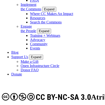
FAQs
Implement
the Commons
Expand
Where CC Makes An Impact
Resources
Search the Commons
Engage
the People
Expand
Training + Webinars
Advocacy
Community
Events
Blog
Support Us
Expand
Make a Gift
Open Infrastructure Circle
Donor FAQ
Donate
CC BY-NC-SA 3.0
Atr