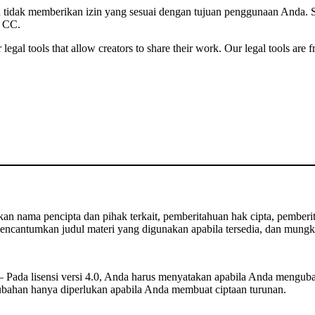
kin tidak memberikan izin yang sesuai dengan tujuan penggunaan Anda. 
i CC.
gal tools that allow creators to share their work. Our legal tools are fr
 nama pencipta dan pihak terkait, pemberitahuan hak cipta, pemberita
ncantumkan judul materi yang digunakan apabila tersedia, dan mungki
Pada lisensi versi 4.0, Anda harus menyatakan apabila Anda mengub
rubahan hanya diperlukan apabila Anda membuat ciptaan turunan.