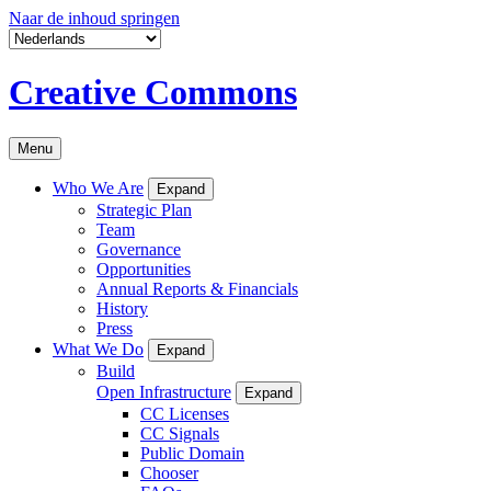
Naar de inhoud springen
Creative Commons
Menu
Who We Are
Expand
Strategic Plan
Team
Governance
Opportunities
Annual Reports & Financials
History
Press
What We Do
Expand
Build
Open Infrastructure
Expand
CC Licenses
CC Signals
Public Domain
Chooser