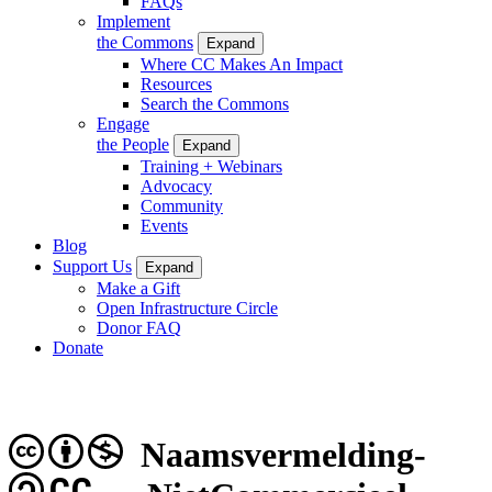
FAQs
Implement
the Commons
Expand
Where CC Makes An Impact
Resources
Search the Commons
Engage
the People
Expand
Training + Webinars
Advocacy
Community
Events
Blog
Support Us
Expand
Make a Gift
Open Infrastructure Circle
Donor FAQ
Donate
Naamsvermelding-
CC