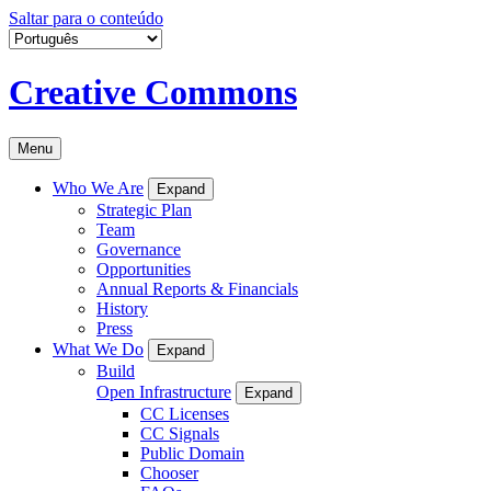
Saltar para o conteúdo
Creative Commons
Menu
Who We Are
Expand
Strategic Plan
Team
Governance
Opportunities
Annual Reports & Financials
History
Press
What We Do
Expand
Build
Open Infrastructure
Expand
CC Licenses
CC Signals
Public Domain
Chooser