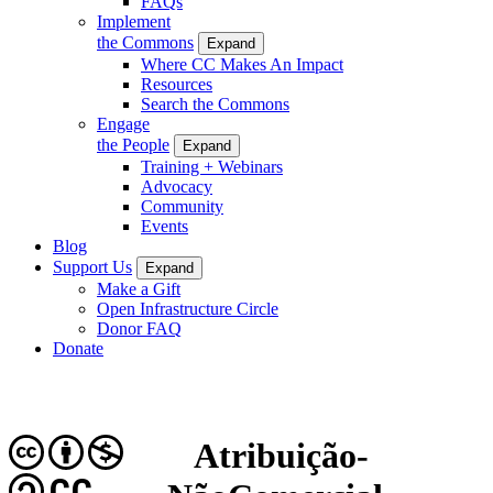
FAQs
Implement
the Commons
Expand
Where CC Makes An Impact
Resources
Search the Commons
Engage
the People
Expand
Training + Webinars
Advocacy
Community
Events
Blog
Support Us
Expand
Make a Gift
Open Infrastructure Circle
Donor FAQ
Donate
Atribuição-
CC