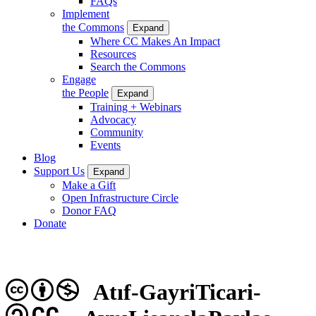
FAQs
Implement
the Commons
Expand
Where CC Makes An Impact
Resources
Search the Commons
Engage
the People
Expand
Training + Webinars
Advocacy
Community
Events
Blog
Support Us
Expand
Make a Gift
Open Infrastructure Circle
Donor FAQ
Donate
Atıf-GayriTicari-
CC