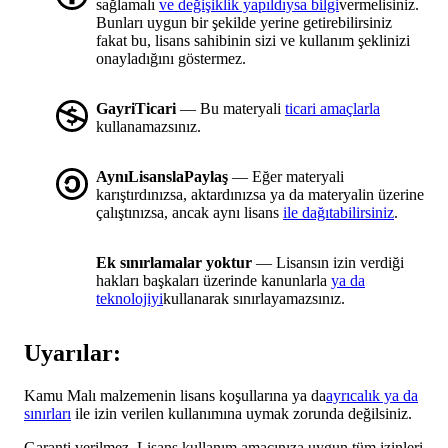
sağlamalı
ve değişiklik yapıldıysa bilgi
vermelisiniz.
Bunları uygun bir şekilde yerine getirebilirsiniz
fakat bu, lisans sahibinin sizi ve kullanım şeklinizi
onayladığını göstermez.
GayriTicari
— Bu materyali
ticari amaçlarla
kullanamazsınız.
AynıLisanslaPaylaş
— Eğer materyali
karıştırdınızsa, aktardınızsa ya da materyalin üzerine
çalıştınızsa, ancak aynı lisans
ile dağıtabilirsiniz
.
Ek sınırlamalar yoktur
— Lisansın izin verdiği
hakları başkaları üzerinde kanunlarla
ya da
teknolojiyi
kullanarak sınırlayamazsınız.
Uyarılar:
Kamu Malı malzemenin lisans koşullarına ya da
ayrıcalık ya da
sınırları
ile izin verilen kullanımına uymak zorunda değilsiniz.
Garanti verilmez. Lisans kullanım amacınıza uygun tüm izinleri