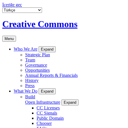
İçeriğe geç
Creative Commons
Menu
Who We Are
Expand
Strategic Plan
Team
Governance
Opportunities
Annual Reports & Financials
History
Press
What We Do
Expand
Build
Open Infrastructure
Expand
CC Licenses
CC Signals
Public Domain
Chooser