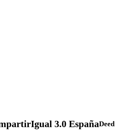
partirIgual 3.0 España
Deed