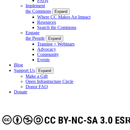
FAQs
Implement
the Commons
Expand
Where CC Makes An Impact
Resources
Search the Commons
Engage
the People
Expand
Training + Webinars
Advocacy
Community
Events
Blog
Support Us
Expand
Make a Gift
Open Infrastructure Circle
Donor FAQ
Donate
CC BY-NC-SA 3.0 ES
R