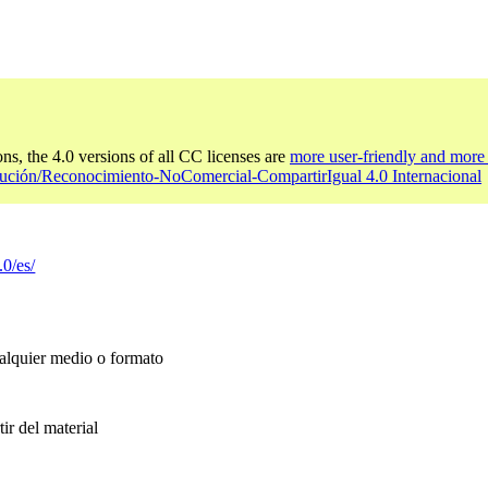
ons, the 4.0 versions of all CC licenses are
more user-friendly and more 
bución/Reconocimiento-NoComercial-CompartirIgual 4.0 Internacional
.0/es/
ualquier medio o formato
ir del material