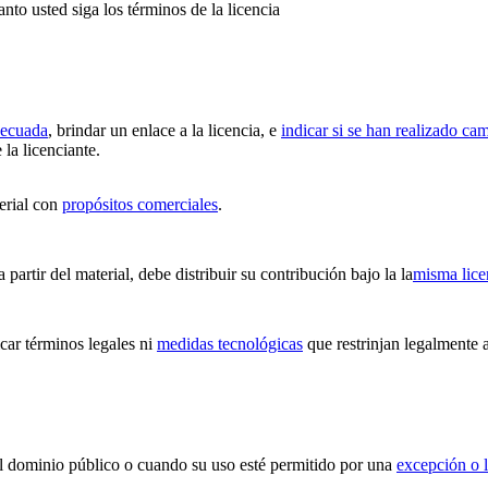
anto usted siga los términos de la licencia
decuada
, brindar un enlace a la licencia, e
indicar si se han realizado ca
 la licenciante.
erial con
propósitos comerciales
.
partir del material, debe distribuir su contribución bajo la la
misma lice
ar términos legales ni
medidas tecnológicas
que restrinjan legalmente a
 el dominio público o cuando su uso esté permitido por una
excepción o l