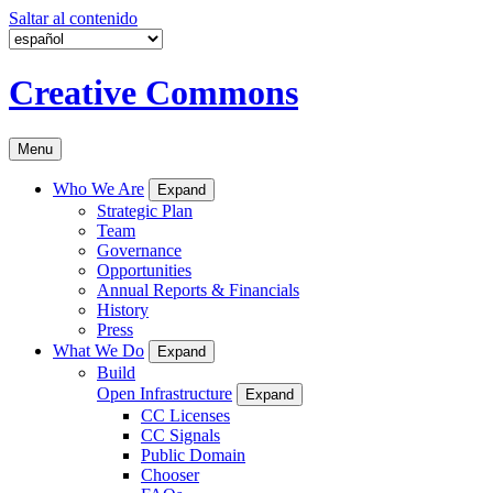
Saltar al contenido
Creative Commons
Menu
Who We Are
Expand
Strategic Plan
Team
Governance
Opportunities
Annual Reports & Financials
History
Press
What We Do
Expand
Build
Open Infrastructure
Expand
CC Licenses
CC Signals
Public Domain
Chooser