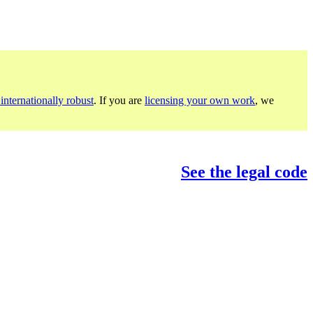
internationally robust
. If you are
licensing your own work
, we
See the legal code