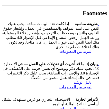
Footnotes
بطريقة مناسبة
— إذا كانت هذه البيانات متاحة، يجب عليك
النص على اسم المؤلف والمساهمين في العمل، وإشعار حقوق
التأليف والنشر، وملاحظات الترخيص، وإشعار إخلاء المسئولية،
ورابط العمل. رخص المشاع الإبداعي قبل الإصدار 4.0 تتطلب
منك أيضاً النص على عنوان العمل إن كان متاحاً، وقد تكون
هناك اختلافات طفيفة أخرى.
لمزيد من المعلومات
وبيان إذا ما قد أُجريت أي تعديلات على العمل
— في الإصدارة
4.0، يجب عليك ذكر وتوضيح أي تغيير أجريته على المُصنَّف. في
الإصدارة 3.0 والإصدارات السابقة، يجب عليك ذكر التغييرات
فقط في حالة إنشاء عمل مشتق من المُصنَّف.
دليل الوسْم
لمزيد من المعلومات
لأغراض تجارية
— الاستخدام التجاري هو غرض يستهدف بشكل
أساسي الفائدة المالية أو الربح.
لمزيد من المعلومات