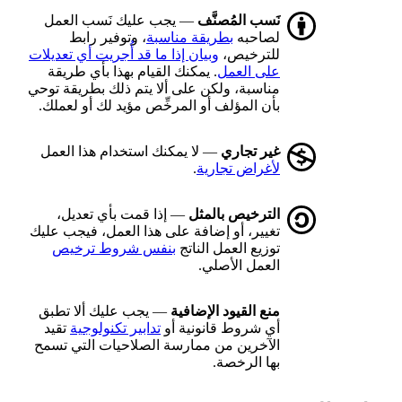
نَسب المُصنَّف
— يجب عليك نَسب العمل
لصاحبه
بطريقة مناسبة
، وتوفير رابط
للترخيص،
وبيان إذا ما قد أُجريت أي تعديلات
على العمل
. يمكنك القيام بهذا بأي طريقة
مناسبة، ولكن على ألا يتم ذلك بطريقة توحي
بأن المؤلف أو المرخِّص مؤيد لك أو لعملك.
غير تجاري
— لا يمكنك استخدام هذا العمل
لأغراض تجارية
.
الترخيص بالمثل
— إذا قمت بأي تعديل،
تغيير، أو إضافة على هذا العمل، فيجب عليك
توزيع العمل الناتج
بنفس شروط ترخيص
العمل الأصلي.
منع القيود الإضافية
— يجب عليك ألا تطبق
أي شروط قانونية أو
تدابير تكنولوجية
تقيد
الآخرين من ممارسة الصلاحيات التي تسمح
بها الرخصة.