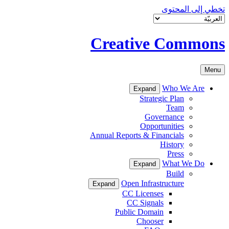
تخطي إلى المحتوى
Creative Commons
Menu
Who We Are
Expand
Strategic Plan
Team
Governance
Opportunities
Annual Reports & Financials
History
Press
What We Do
Expand
Build
Open Infrastructure
Expand
CC Licenses
CC Signals
Public Domain
Chooser