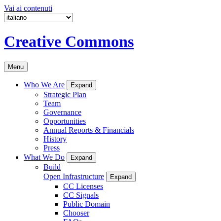
Vai ai contenuti
Creative Commons
Menu
Who We Are
Expand
Strategic Plan
Team
Governance
Opportunities
Annual Reports & Financials
History
Press
What We Do
Expand
Build
Open Infrastructure
Expand
CC Licenses
CC Signals
Public Domain
Chooser