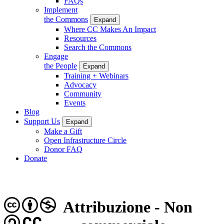
FAQs
Implement
the Commons
Expand
Where CC Makes An Impact
Resources
Search the Commons
Engage
the People
Expand
Training + Webinars
Advocacy
Community
Events
Blog
Support Us
Expand
Make a Gift
Open Infrastructure Circle
Donor FAQ
Donate
Attribuzione - Non
CC