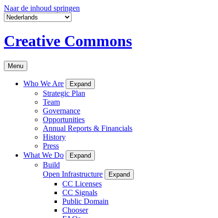
Naar de inhoud springen
Creative Commons
Menu
Who We Are
Expand
Strategic Plan
Team
Governance
Opportunities
Annual Reports & Financials
History
Press
What We Do
Expand
Build
Open Infrastructure
Expand
CC Licenses
CC Signals
Public Domain
Chooser