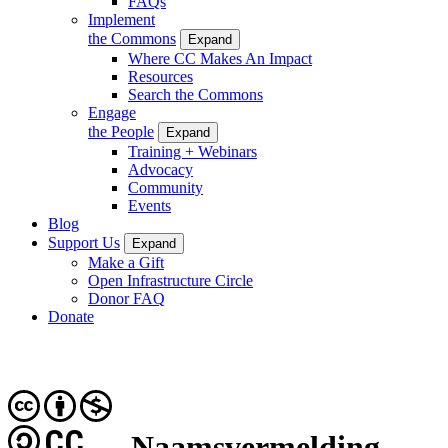
FAQs
Implement
the Commons
Expand
Where CC Makes An Impact
Resources
Search the Commons
Engage
the People
Expand
Training + Webinars
Advocacy
Community
Events
Blog
Support Us
Expand
Make a Gift
Open Infrastructure Circle
Donor FAQ
Donate
CC
Naamsvermelding-