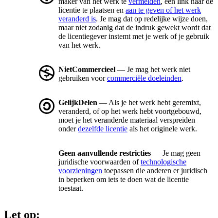
maker van het werk te
vermelden
, een link naar de
licentie te plaatsen en
aan te geven of het werk
veranderd is
. Je mag dat op redelijke wijze doen,
maar niet zodanig dat de indruk gewekt wordt dat
de licentiegever instemt met je werk of je gebruik
van het werk.
NietCommercieel
— Je mag het werk niet
gebruiken voor
commerciële doeleinden
.
GelijkDelen
— Als je het werk hebt geremixt,
veranderd, of op het werk hebt voortgebouwd,
moet je het veranderde materiaal verspreiden
onder
dezelfde licentie
als het originele werk.
Geen aanvullende restricties
— Je mag geen
juridische voorwaarden of
technologische
voorzieningen
toepassen die anderen er juridisch
in beperken om iets te doen wat de licentie
toestaat.
Let op: