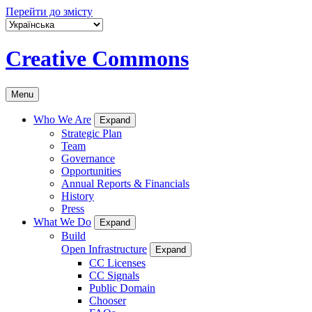
Перейти до змісту
Creative Commons
Menu
Who We Are
Expand
Strategic Plan
Team
Governance
Opportunities
Annual Reports & Financials
History
Press
What We Do
Expand
Build
Open Infrastructure
Expand
CC Licenses
CC Signals
Public Domain
Chooser