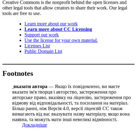
Creative Commons is the nonprofit behind the open licenses and
other legal tools that allow creators to share their work. Our legal
tools are free to use.
Learn more about our work
Learn more about CC Licensing
Support our work
Use the license for your own material.
Licenses List
Public Domain List
Footnotes
вказати автора
— Якщо їх повідомлено, ви маєте
вказати ім'я творця і авторство, застереження про
авторське право, вказівку на ліцензію, застереження про
відмову від відповідальності, та посилання на матеріал.
Більш ранні, ніж Версія 4.0, версії ліцензій CC також
вимагають від вас вказувати назву матеріалу, якщо вона
наявна, та можуть мати інші невеликі відмінності.
Докладніше