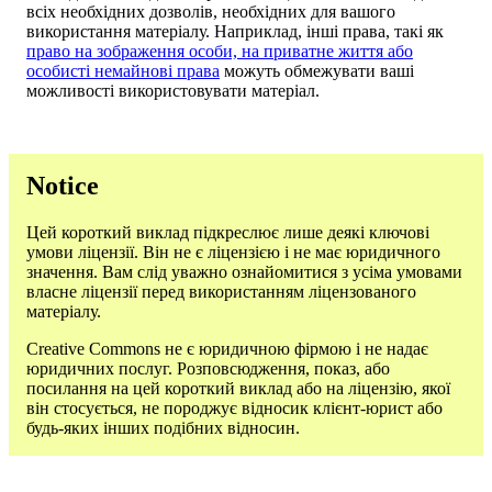
всіх необхідних дозволів, необхідних для вашого
використання матеріалу. Наприклад, інші права, такі як
право на зображення особи, на приватне життя або
особисті немайнові права
можуть обмежувати ваші
можливості використовувати матеріал.
Notice
Цей короткий виклад підкреслює лише деякі ключові
умови ліцензії. Він не є ліцензією і не має юридичного
значення. Вам слід уважно ознайомитися з усіма умовами
власне ліцензії перед використанням ліцензованого
матеріалу.
Creative Commons не є юридичною фірмою і не надає
юридичних послуг. Розповсюдження, показ, або
посилання на цей короткий виклад або на ліцензію, якої
він стосується, не породжує відносик клієнт-юрист або
будь-яких інших подібних відносин.