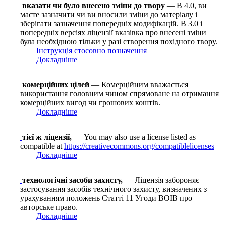
вказати чи було внесено зміни до твору
— В 4.0, ви
маєте зазначити чи ви вносили зміни до матеріалу і
зберігати зазначення попередніх модифікацій. В 3.0 і
попередніх версіях ліцензії вказівка про внесені зміни
була необхідною тільки у разі створення похідного твору.
Інструкція стосовно позначення
Докладніше
комерційних цілей
— Комерційним вважається
використання головним чином спрямоване на отримання
комерційних вигод чи грошових коштів.
Докладніше
тієї ж ліцензії,
— You may also use a license listed as
compatible at
https://creativecommons.org/compatiblelicenses
Докладніше
технологічні засоби захисту,
— Ліцензія забороняє
застосування засобів технічного захисту, визначених з
урахуванням положень Статті 11 Угоди ВОІВ про
авторське право.
Докладніше