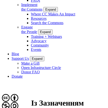
FAQs
Implement
the Commons
Expand
Where CC Makes An Impact
Resources
Search the Commons
Engage
the People
Expand
Training + Webinars
Advocacy
Community
Events
Blog
Support Us
Expand
Make a Gift
Open Infrastructure Circle
Donor FAQ
Donate
Із Зазначенням