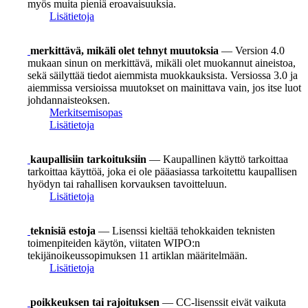
myös muita pieniä eroavaisuuksia.
Lisätietoja
merkittävä, mikäli olet tehnyt muutoksia
— Version 4.0
mukaan sinun on merkittävä, mikäli olet muokannut aineistoa,
sekä säilyttää tiedot aiemmista muokkauksista. Versiossa 3.0 ja
aiemmissa versioissa muutokset on mainittava vain, jos itse luot
johdannaisteoksen.
Merkitsemisopas
Lisätietoja
kaupallisiin tarkoituksiin
— Kaupallinen käyttö tarkoittaa
tarkoittaa käyttöä, joka ei ole pääasiassa tarkoitettu kaupallisen
hyödyn tai rahallisen korvauksen tavoitteluun.
Lisätietoja
teknisiä estoja
— Lisenssi kieltää tehokkaiden teknisten
toimenpiteiden käytön, viitaten WIPO:n
tekijänoikeussopimuksen 11 artiklan määritelmään.
Lisätietoja
poikkeuksen tai rajoituksen
— CC-lisenssit eivät vaikuta