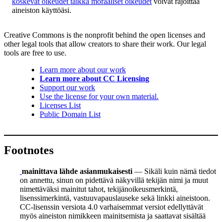
koskevat oikeudet taikka moraaliset oikeudet
voivat rajoittaa
aineiston käyttöäsi.
Creative Commons is the nonprofit behind the open licenses and
other legal tools that allow creators to share their work. Our legal
tools are free to use.
Learn more about our work
Learn more about CC Licensing
Support our work
Use the license for your own material.
Licenses List
Public Domain List
Footnotes
mainittava lähde asianmukaisesti
— Sikäli kuin nämä tiedot
on annettu, sinun on pidettävä näkyvillä tekijän nimi ja muut
nimettäväksi mainitut tahot, tekijänoikeusmerkintä,
lisenssimerkintä, vastuuvapauslauseke sekä linkki aineistoon.
CC-lisenssin versiota 4.0 varhaisemmat versiot edellyttävät
myös aineiston nimikkeen mainitsemista ja saattavat sisältää