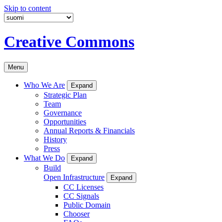
Skip to content
Creative Commons
Menu
Who We Are
Expand
Strategic Plan
Team
Governance
Opportunities
Annual Reports & Financials
History
Press
What We Do
Expand
Build
Open Infrastructure
Expand
CC Licenses
CC Signals
Public Domain
Chooser