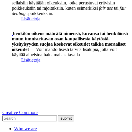
sellaisiin käyttäjän oikeuksiin, jotka perustuvat erityisiin
poikkeuksiin tai rajoituksiin, kuten esimerkiksi
fair use
tai
fair
dealing
-poikkeuksiin.
Lisätietoja
henkilön oikeus määrätä nimensä, kuvansa tai henkilönsä
muun tunnistettavan osan kaupallisesta käytöstä,
yksityisyyden suojaa koskevat oikeudet taikka moraaliset
oikeudet
— Voit mahdollisesti tarvita lisälupia, jotta voit
käyttää aineistoa haluamallasi tavalla.
Lisätietoja
Creative Commons
submit
Who we are