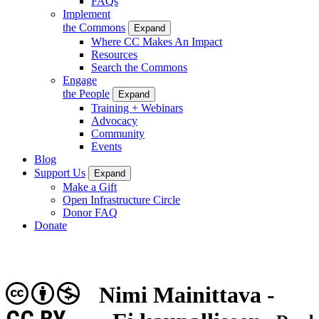
FAQs
Implement
the Commons
Expand
Where CC Makes An Impact
Resources
Search the Commons
Engage
the People
Expand
Training + Webinars
Advocacy
Community
Events
Blog
Support Us
Expand
Make a Gift
Open Infrastructure Circle
Donor FAQ
Donate
Nimi Mainittava -