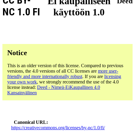
CC BY-
Ei kaupalliseen
Deed
NC 1.0 FI
käyttöön 1.0
Notice
This is an older version of this license. Compared to previous
versions, the 4.0 versions of all CC licenses are
more user-
friendly and more internationally robust
. If you are
licensing
your own work
, we strongly recommend the use of the 4.0
license instead:
Deed - Nimeä-EiKaupallinen 4.0
Kansainvälinen
Canonical URL
https://creativecommons.org/licenses/by-nc/1.0/fi/