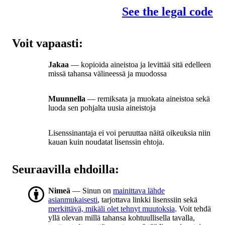
See the legal code
Voit vapaasti:
Jakaa
— kopioida aineistoa ja levittää sitä edelleen
missä tahansa välineessä ja muodossa
Muunnella
— remiksata ja muokata aineistoa sekä
luoda sen pohjalta uusia aineistoja
Lisenssinantaja ei voi peruuttaa näitä oikeuksia niin
kauan kuin noudatat lisenssin ehtoja.
Seuraavilla ehdoilla:
Nimeä
— Sinun on
mainittava lähde
asianmukaisesti
, tarjottava linkki lisenssiin sekä
merkittävä, mikäli olet tehnyt muutoksia
. Voit tehdä
yllä olevan millä tahansa kohtuullisella tavalla,