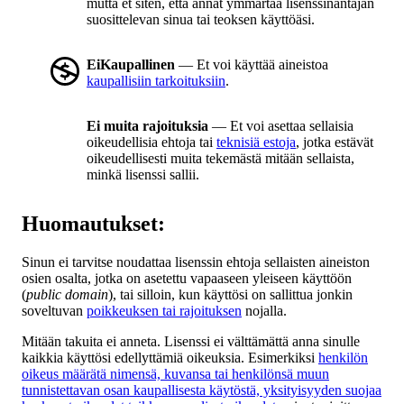
mutta et siten, että annat ymmärtää lisenssinantajan
suosittelevan sinua tai teoksen käyttöäsi.
EiKaupallinen
— Et voi käyttää aineistoa
kaupallisiin tarkoituksiin
.
Ei muita rajoituksia
— Et voi asettaa sellaisia
oikeudellisia ehtoja tai
teknisiä estoja
, jotka estävät
oikeudellisesti muita tekemästä mitään sellaista,
minkä lisenssi sallii.
Huomautukset:
Sinun ei tarvitse noudattaa lisenssin ehtoja sellaisten aineiston
osien osalta, jotka on asetettu vapaaseen yleiseen käyttöön
(
public domain
), tai silloin, kun käyttösi on sallittua jonkin
soveltuvan
poikkeuksen tai rajoituksen
nojalla.
Mitään takuita ei anneta. Lisenssi ei välttämättä anna sinulle
kaikkia käyttösi edellyttämiä oikeuksia. Esimerkiksi
henkilön
oikeus määrätä nimensä, kuvansa tai henkilönsä muun
tunnistettavan osan kaupallisesta käytöstä, yksityisyyden suojaa