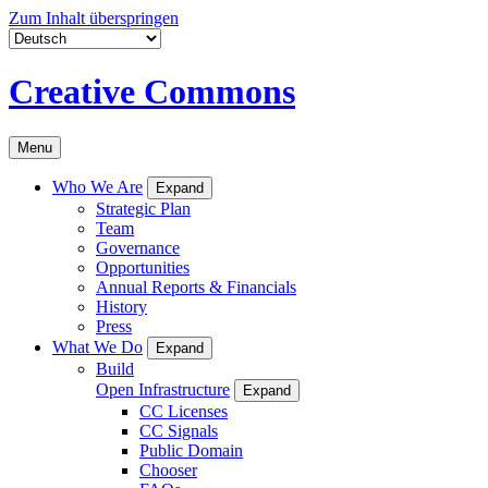
Zum Inhalt überspringen
Creative Commons
Menu
Who We Are
Expand
Strategic Plan
Team
Governance
Opportunities
Annual Reports & Financials
History
Press
What We Do
Expand
Build
Open Infrastructure
Expand
CC Licenses
CC Signals
Public Domain
Chooser