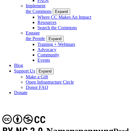
FAQs
Implement
the Commons
Expand
Where CC Makes An Impact
Resources
Search the Commons
Engage
the People
Expand
Training + Webinars
Advocacy
Community
Events
Blog
Support Us
Expand
Make a Gift
Open Infrastructure Circle
Donor FAQ
Donate
CC
Namensnennung
Deed