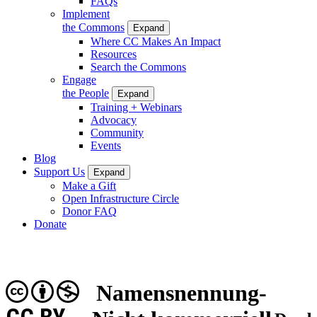
FAQs
Implement
the Commons
Expand
Where CC Makes An Impact
Resources
Search the Commons
Engage
the People
Expand
Training + Webinars
Advocacy
Community
Events
Blog
Support Us
Expand
Make a Gift
Open Infrastructure Circle
Donor FAQ
Donate
Namensnennung-