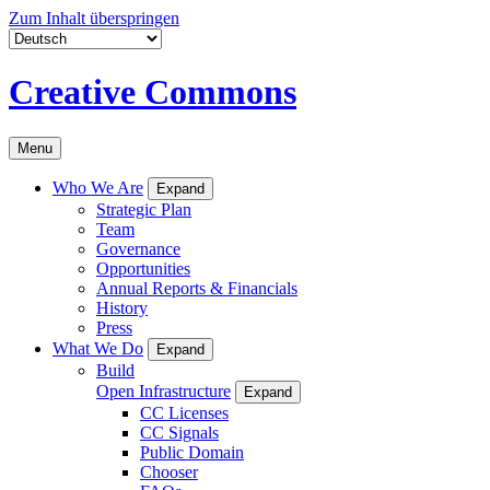
Zum Inhalt überspringen
Creative Commons
Menu
Who We Are
Expand
Strategic Plan
Team
Governance
Opportunities
Annual Reports & Financials
History
Press
What We Do
Expand
Build
Open Infrastructure
Expand
CC Licenses
CC Signals
Public Domain
Chooser