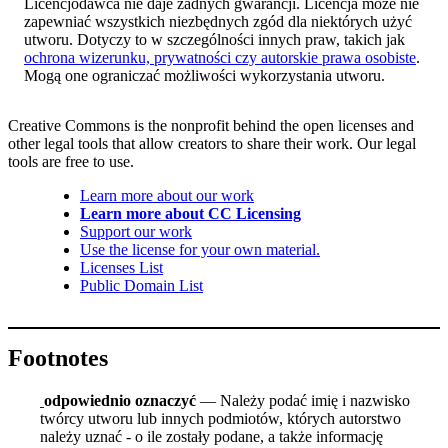
Licencjodawca nie daje żadnych gwarancji. Licencja może nie
zapewniać wszystkich niezbędnych zgód dla niektórych użyć
utworu. Dotyczy to w szczególności innych praw, takich jak
ochrona wizerunku, prywatności czy autorskie prawa osobiste
.
Mogą one ograniczać możliwości wykorzystania utworu.
Creative Commons is the nonprofit behind the open licenses and
other legal tools that allow creators to share their work. Our legal
tools are free to use.
Learn more about our work
Learn more about CC Licensing
Support our work
Use the license for your own material.
Licenses List
Public Domain List
Footnotes
odpowiednio oznaczyć
— Należy podać imię i nazwisko
twórcy utworu lub innych podmiotów, których autorstwo
należy uznać - o ile zostały podane, a także informację