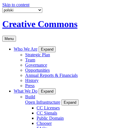
Skip to content
Creative Commons
Menu
Who We Are
Expand
Strategic Plan
Team
Governance
Opportunities
Annual Reports & Financials
History
Press
What We Do
Expand
Build
Open Infrastructure
Expand
CC Licenses
CC Signals
Public Domain
Chooser