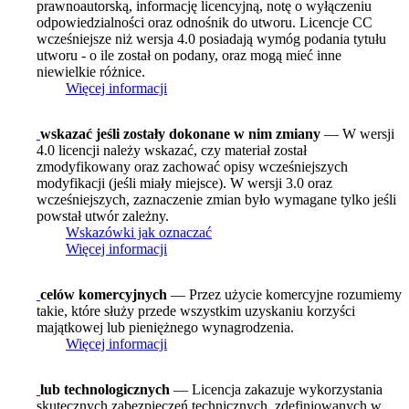
prawnoautorską, informację licencyjną, notę o wyłączeniu
odpowiedzialności oraz odnośnik do utworu. Licencje CC
wcześniejsze niż wersja 4.0 posiadają wymóg podania tytułu
utworu - o ile został on podany, oraz mogą mieć inne
niewielkie różnice.
Więcej informacji
wskazać jeśli zostały dokonane w nim zmiany
— W wersji
4.0 licencji należy wskazać, czy materiał został
zmodyfikowany oraz zachować opisy wcześniejszych
modyfikacji (jeśli miały miejsce). W wersji 3.0 oraz
wcześniejszych, zaznaczenie zmian było wymagane tylko jeśli
powstał utwór zależny.
Wskazówki jak oznaczać
Więcej informacji
celów komercyjnych
— Przez użycie komercyjne rozumiemy
takie, które służy przede wszystkim uzyskaniu korzyści
majątkowej lub pieniężnego wynagrodzenia.
Więcej informacji
lub technologicznych
— Licencja zakazuje wykorzystania
skutecznych zabezpieczeń technicznych, zdefiniowanych w