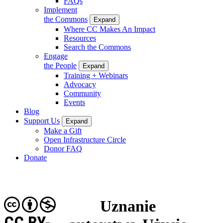
FAQs
Implement
the Commons
Expand
Where CC Makes An Impact
Resources
Search the Commons
Engage
the People
Expand
Training + Webinars
Advocacy
Community
Events
Blog
Support Us
Expand
Make a Gift
Open Infrastructure Circle
Donor FAQ
Donate
Uznanie
CC BY-