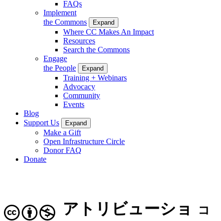
FAQs
Implement
the Commons
Expand
Where CC Makes An Impact
Resources
Search the Commons
Engage
the People
Expand
Training + Webinars
Advocacy
Community
Events
Blog
Support Us
Expand
Make a Gift
Open Infrastructure Circle
Donor FAQ
Donate
アトリビューショ
コ