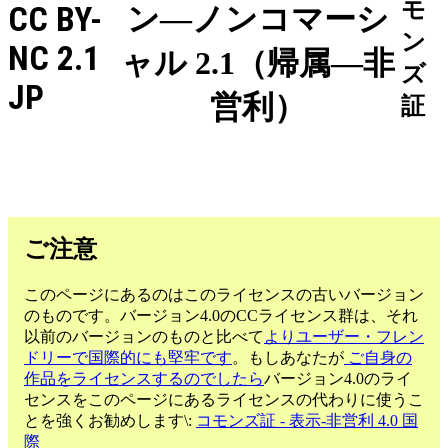
モ
CC BY-
ン—ノンコマーシ
ン
NC 2.1
ャル 2.1（帰属—非
ズ
JP
営利）
証
ご注意
このページにあるのはこのライセンスの古いバージョン
のものです。バージョン4.0のCCライセンス群は、それ
以前のバージョンのものと比べて
よりユーザー・フレン
ドリーで国際的にも堅牢です
。もしあなたが
ご自身の
作品をライセンスするのでしたら
バージョン4.0のライ
センスをこのページにあるライセンスの代わりに使うこ
とを強くお勧めします\:
コモンズ証 - 表示-非営利 4.0 国
際