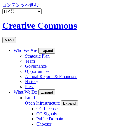
コンテンツへ進む
Creative Commons
Menu
Who We Are
Expand
Strategic Plan
Team
Governance
Opportunities
Annual Reports & Financials
History
Press
What We Do
Expand
Build
Open Infrastructure
Expand
CC Licenses
CC Signals
Public Domain
Chooser