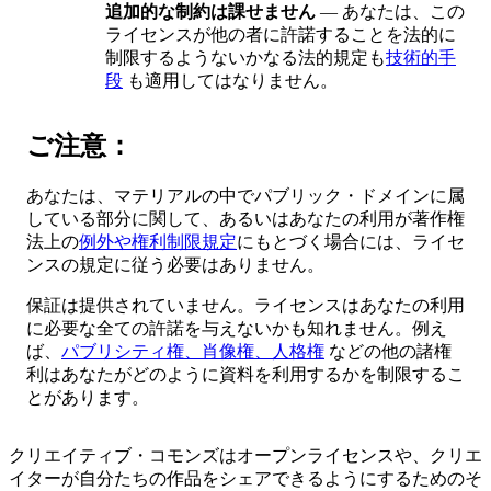
追加的な制約は課せません
— あなたは、この
ライセンスが他の者に許諾することを法的に
制限するようないかなる法的規定も
技術的手
段
も適用してはなりません。
ご注意：
あなたは、マテリアルの中でパブリック・ドメインに属
している部分に関して、あるいはあなたの利用が著作権
法上の
例外や権利制限規定
にもとづく場合には、ライセ
ンスの規定に従う必要はありません。
保証は提供されていません。ライセンスはあなたの利用
に必要な全ての許諾を与えないかも知れません。例え
ば、
パブリシティ権、肖像権、人格権
などの他の諸権
利はあなたがどのように資料を利用するかを制限するこ
とがあります。
クリエイティブ・コモンズはオープンライセンスや、クリエ
イターが自分たちの作品をシェアできるようにするためのそ