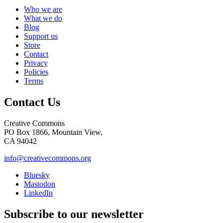
Who we are
What we do
Blog
Support us
Store
Contact
Privacy
Policies
Terms
Contact Us
Creative Commons
PO Box 1866, Mountain View,
CA 94042
info@creativecommons.org
Bluesky
Mastodon
LinkedIn
Subscribe to our newsletter